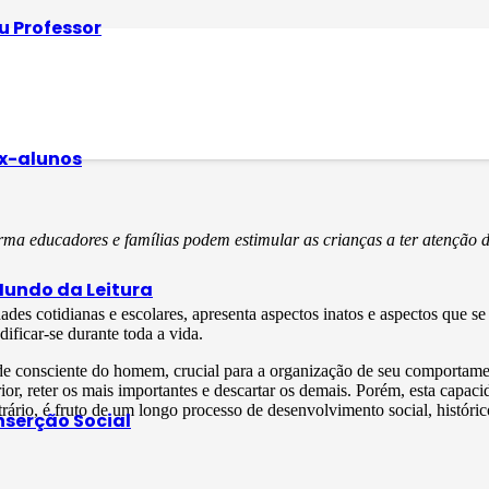
u Professor
 natural ou pode s
x-alunos
rma educadores e famílias podem estimular as crianças a ter atenção 
undo da Leitura
ades cotidianas e escolares, apresenta aspectos inatos e aspectos que 
ificar-se durante toda a vida.
ade consciente do homem, crucial para a organização de seu comportam
ior, reter os mais importantes e descartar os demais. Porém, esta capa
ário, é fruto de um longo processo de desenvolvimento social, histórico
nserção Social