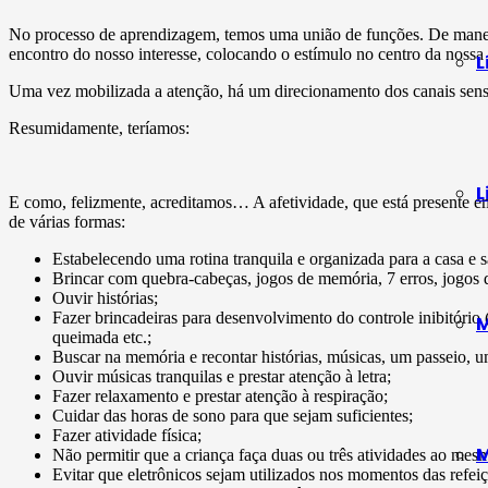
No processo de aprendizagem, temos uma união de funções. De maneira
encontro do nosso interesse, colocando o estímulo no centro da nossa
L
Uma vez mobilizada a atenção, há um direcionamento dos canais sensor
Resumidamente, teríamos:
L
E como, felizmente, acreditamos… A afetividade, que está presente e
de várias formas:
Estabelecendo uma rotina tranquila e organizada para a casa e s
Brincar com quebra-cabeças, jogos de memória, 7 erros, jogos d
Ouvir histórias;
Fazer brincadeiras para desenvolvimento do controle inibitório
M
queimada etc.;
Buscar na memória e recontar histórias, músicas, um passeio, um
Ouvir músicas tranquilas e prestar atenção à letra;
Fazer relaxamento e prestar atenção à respiração;
Cuidar das horas de sono para que sejam suficientes;
Fazer atividade física;
M
Não permitir que a criança faça duas ou três atividades ao mes
Evitar que eletrônicos sejam utilizados nos momentos das refei