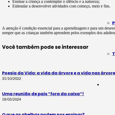
Ensinar a criança a contemplar o silêncio e a natureza;
Estimular a desenvolver atividades com começo, meio e fim.
P
A atenção é condição essencial para a aprendizagem e para um desenv
sempre que as crianças também aprendem pelos exemplos dos adultos 
Você também pode se interessar
T
Poesia da Vida: a vida da árvore e a vida nas árvor
31/10/2022
Uma reunião de pais “fora da caixa”!
18/03/2024
O que as abelhas podem nos ensinar?