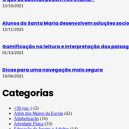
13/10/2021
Alunos do Santa Maria desenvolvem soluções soci
12/11/2025
Gamificação na leitura e interpretação das paisag
01/10/2021
Dicas para uma navegação mais segura
10/06/2021
Categorias
+50 (ou -)
(2)
Além dos Muros da Escola
(42)
Alfabetização
(16)
Atividade Física
(33)
Educação de Jovens e Adultos
(14)