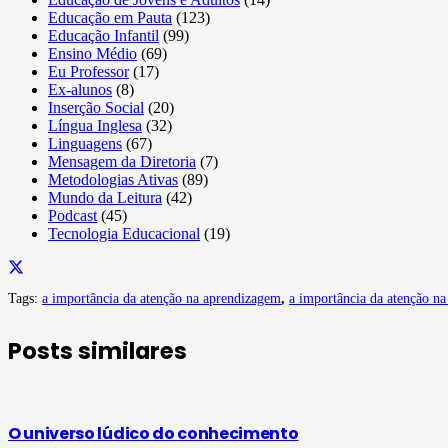
Educação em Pauta
(123)
Educação Infantil
(99)
Ensino Médio
(69)
Eu Professor
(17)
Ex-alunos
(8)
Inserção Social
(20)
Língua Inglesa
(32)
Linguagens
(67)
Mensagem da Diretoria
(7)
Metodologias Ativas
(89)
Mundo da Leitura
(42)
Podcast
(45)
Tecnologia Educacional
(19)
Tags:
a importância da atenção na aprendizagem
,
a importância da atenção na
Posts similares
O universo lúdico do conhecimento