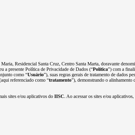
ta Maria, Residencial Santa Cruz, Centro Santa Marta, doravante deno
u a presente Política de Privacidade de Dados (“
Política
”) com a final
onjunto como “
Usuário
”), suas regras gerais de tratamento de dados p
 (aqui referenciado como “
tratamento
”), demonstrando o alinhamento d
mais sites e/ou aplicativos do
IISC
. Ao acessar os sites e/ou aplicativos,