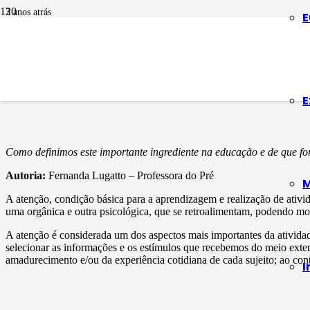
3 anos atrás
E
EDUCAÇÃO INFANTIL
A “atenção” é algo
E
Como definimos este importante ingrediente na educação e de que fo
Autoria:
Fernanda Lugatto – Professora do Pré
M
A atenção, condição básica para a aprendizagem e realização de ativid
uma orgânica e outra psicológica, que se retroalimentam, podendo mod
A atenção é considerada um dos aspectos mais importantes da ativid
selecionar as informações e os estímulos que recebemos do meio exter
amadurecimento e/ou da experiência cotidiana de cada sujeito; ao contr
I