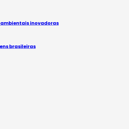
oambientais inovadoras
ens brasileiras