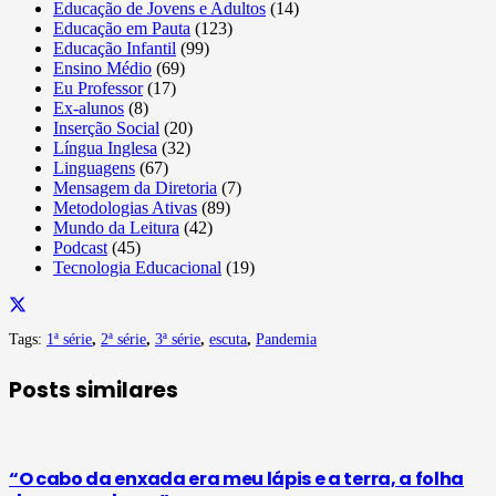
Educação de Jovens e Adultos
(14)
Educação em Pauta
(123)
Educação Infantil
(99)
Ensino Médio
(69)
Eu Professor
(17)
Ex-alunos
(8)
Inserção Social
(20)
Língua Inglesa
(32)
Linguagens
(67)
Mensagem da Diretoria
(7)
Metodologias Ativas
(89)
Mundo da Leitura
(42)
Podcast
(45)
Tecnologia Educacional
(19)
Tags:
1ª série
,
2ª série
,
3ª série
,
escuta
,
Pandemia
Posts similares
“O cabo da enxada era meu lápis e a terra, a folha