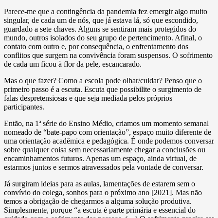
Parece-me que a contingência da pandemia fez emergir algo muito
singular, de cada um de nós, que já estava lá, só que escondido,
guardado a sete chaves. Alguns se sentiram mais protegidos do
mundo, outros isolados do seu grupo de pertencimento. Afinal, o
contato com outro e, por consequência, o enfrentamento dos
conflitos que surgem na convivência foram suspensos. O sofrimento
de cada um ficou à flor da pele, escancarado.
Mas o que fazer? Como a escola pode olhar/cuidar? Penso que o
primeiro passo é a escuta. Escuta que possibilite o surgimento de
falas despretensiosas e que seja mediada pelos próprios
participantes.
Então, na 1ª série do Ensino Médio, criamos um momento semanal
nomeado de “bate-papo com orientação”, espaço muito diferente de
uma orientação acadêmica e pedagógica. É onde podemos conversar
sobre qualquer coisa sem necessariamente chegar a conclusões ou
encaminhamentos futuros. Apenas um espaço, ainda virtual, de
estarmos juntos e sermos atravessados pela vontade de conversar.
Já surgiram ideias para as aulas, lamentações de estarem sem o
convívio do colega, sonhos para o próximo ano [2021]. Mas não
temos a obrigação de chegarmos a alguma solução produtiva.
Simplesmente, porque “a escuta é parte primária e essencial do