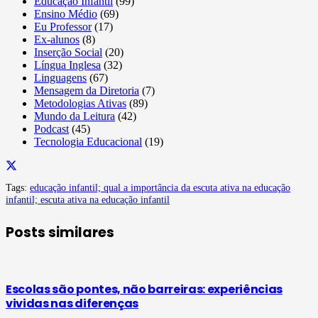
Educação Infantil
(99)
Ensino Médio
(69)
Eu Professor
(17)
Ex-alunos
(8)
Inserção Social
(20)
Língua Inglesa
(32)
Linguagens
(67)
Mensagem da Diretoria
(7)
Metodologias Ativas
(89)
Mundo da Leitura
(42)
Podcast
(45)
Tecnologia Educacional
(19)
Tags:
educação infantil; qual a importância da escuta ativa na educação
infantil; escuta ativa na educação infantil
Posts similares
Escolas são pontes, não barreiras: experiências
vividas nas diferenças