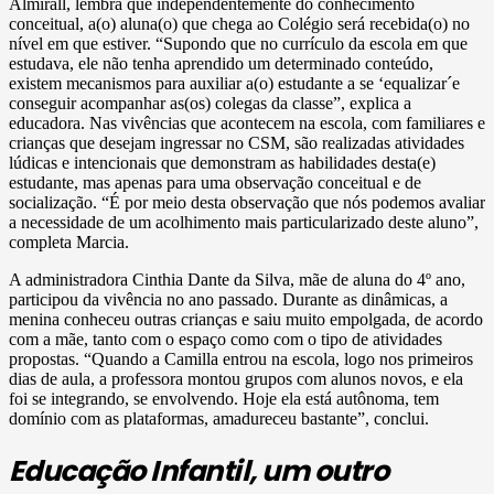
Almirall, lembra que independentemente do conhecimento
conceitual, a(o) aluna(o) que chega ao Colégio será recebida(o) no
nível em que estiver. “Supondo que no currículo da escola em que
estudava, ele não tenha aprendido um determinado conteúdo,
existem mecanismos para auxiliar a(o) estudante a se ‘equalizar´e
conseguir acompanhar as(os) colegas da classe”, explica a
educadora. Nas vivências que acontecem na escola, com familiares e
crianças que desejam ingressar no CSM, são realizadas atividades
lúdicas e intencionais que demonstram as habilidades desta(e)
estudante, mas apenas para uma observação conceitual e de
socialização. “É por meio desta observação que nós podemos avaliar
a necessidade de um acolhimento mais particularizado deste aluno”,
completa Marcia.
A administradora Cinthia Dante da Silva, mãe de aluna do 4º ano,
participou da vivência no ano passado. Durante as dinâmicas, a
menina conheceu outras crianças e saiu muito empolgada, de acordo
com a mãe, tanto com o espaço como com o tipo de atividades
propostas. “Quando a Camilla entrou na escola, logo nos primeiros
dias de aula, a professora montou grupos com alunos novos, e ela
foi se integrando, se envolvendo. Hoje ela está autônoma, tem
domínio com as plataformas, amadureceu bastante”, conclui.
Educação Infantil, um outro