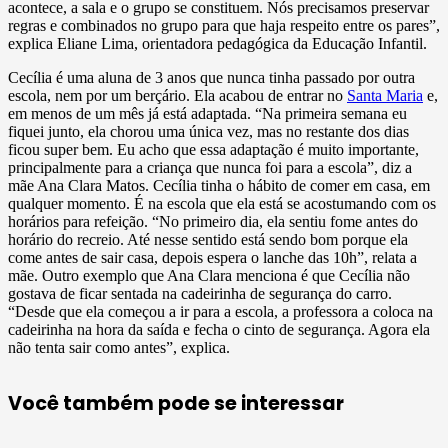
acontece, a sala e o grupo se constituem. Nós precisamos preservar
regras e combinados no grupo para que haja respeito entre os pares”,
explica Eliane Lima, orientadora pedagógica da Educação Infantil.
Cecília é uma aluna de 3 anos que nunca tinha passado por outra
escola, nem por um berçário. Ela acabou de entrar no
Santa Maria
e,
em menos de um mês já está adaptada. “Na primeira semana eu
fiquei junto, ela chorou uma única vez, mas no restante dos dias
ficou super bem. Eu acho que essa adaptação é muito importante,
principalmente para a criança que nunca foi para a escola”, diz a
mãe Ana Clara Matos. Cecília tinha o hábito de comer em casa, em
qualquer momento. É na escola que ela está se acostumando com os
horários para refeição. “No primeiro dia, ela sentiu fome antes do
horário do recreio. Até nesse sentido está sendo bom porque ela
come antes de sair casa, depois espera o lanche das 10h”, relata a
mãe. Outro exemplo que Ana Clara menciona é que Cecília não
gostava de ficar sentada na cadeirinha de segurança do carro.
“Desde que ela começou a ir para a escola, a professora a coloca na
cadeirinha na hora da saída e fecha o cinto de segurança. Agora ela
não tenta sair como antes”, explica.
Você também pode se interessar