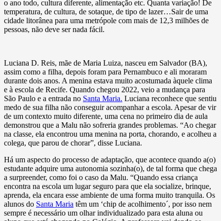
o ano todo, cultura diferente, alimentação etc. Quanta variação! De
temperatura, de cultura, de sotaque, de tipo de lazer…Sair de uma
cidade litorânea para uma metrópole com mais de 12,3 milhões de
pessoas, não deve ser nada fácil.
Luciana D. Reis, mãe de Maria Luiza, nasceu em Salvador (BA),
assim como a filha, depois foram para Pernambuco e ali moraram
durante dois anos. A menina estava muito acostumada àquele clima
e à escola de Recife. Quando chegou 2022, veio a mudança para
São Paulo e a entrada no
Santa Maria.
Luciana reconhece que sentiu
medo de sua filha não conseguir acompanhar a escola. Apesar de vir
de um contexto muito diferente, uma cena no primeiro dia de aula
demonstrou que a Malu não sofreria grandes problemas. “Ao chegar
na classe, ela encontrou uma menina na porta, chorando, e acolheu a
colega, que parou de chorar”, disse Luciana.
Há um aspecto do processo de adaptação, que acontece quando a(o)
estudante adquire uma autonomia sozinha(o), de tal forma que chega
a surpreender, como foi o caso da Malu. “Quando essa criança
encontra na escola um lugar seguro para que ela socialize, brinque,
aprenda, ela encara esse ambiente de uma forma muito tranquila. Os
alunos do
Santa Maria
têm um ‘chip de acolhimento´, por isso nem
sempre é necessário um olhar individualizado para esta aluna ou