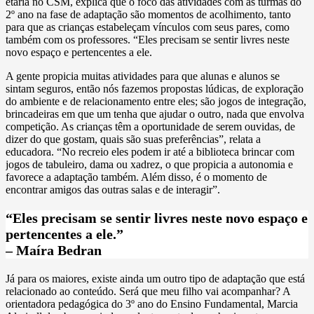
etária no CSM, explica que o foco das atividades com as turmas do
2º ano na fase de adaptação são momentos de acolhimento, tanto
para que as crianças estabeleçam vínculos com seus pares, como
também com os professores. “Eles precisam se sentir livres neste
novo espaço e pertencentes a ele.
A gente propicia muitas atividades para que alunas e alunos se
sintam seguros, então nós fazemos propostas lúdicas, de exploração
do ambiente e de relacionamento entre eles; são jogos de integração,
brincadeiras em que um tenha que ajudar o outro, nada que envolva
competição. As crianças têm a oportunidade de serem ouvidas, de
dizer do que gostam, quais são suas preferências”, relata a
educadora. “No recreio eles podem ir até a biblioteca brincar com
jogos de tabuleiro, dama ou xadrez, o que propicia a autonomia e
favorece a adaptação também. Além disso, é o momento de
encontrar amigos das outras salas e de interagir”.
“Eles precisam se sentir livres neste novo espaço e
pertencentes a ele.”
– Maíra Bedran
Já para os maiores, existe ainda um outro tipo de adaptação que está
relacionado ao conteúdo. Será que meu filho vai acompanhar? A
orientadora pedagógica do 3º ano do Ensino Fundamental, Marcia