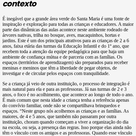
contexto
É inegável que a grande área verde do Santa Maria é uma fonte de
inspiração e exploração para todas as crianças e educadores. A maior
parte das dinâmicas das aulas acontece neste ambiente rodeado de
árvores nativas, trilha no bosque, aves, macaquinhos, hortas e
jardins. Este é um dos principais atrativos para as crianças de 2 a 6
anos, faixa etária das turmas da Educação Infantil e do 1º ano, que
recebem toda a atenção da equipe pedagógica para que haja um
ambiente de confiança mútua e de parceria com as famílias. Os
espaços (territórios de aprendizagem) são preparados para receber
meninas e meninos que têm a liberdade de pegar objetos, de
investigar e de circular pelos espaços com tranquilidade.
Se a criança já veio de outra instituição, o processo de integração é
mais natural para ela e para as professoras. Já nas turmas de 2 e 3
anos, o foco é no acolhimento, que acontece ao longo de todo o ano.
É mais comum que nesta idade a criança tenha a referência apenas
do convívio familiar, onde não se compartilhava brinquedos e
espaços. “Neste grupo nós acolhemos as crianças e as famílias. As
maiores, de 4 e 5 anos, que também não passaram por outra
instituição, choram quando começam a viver a organização do dia
na escola, ou seja, a presença das regras. Isso porque elas ainda não
têm o vínculo com os amigos e as professoras. Quando esse vínculo