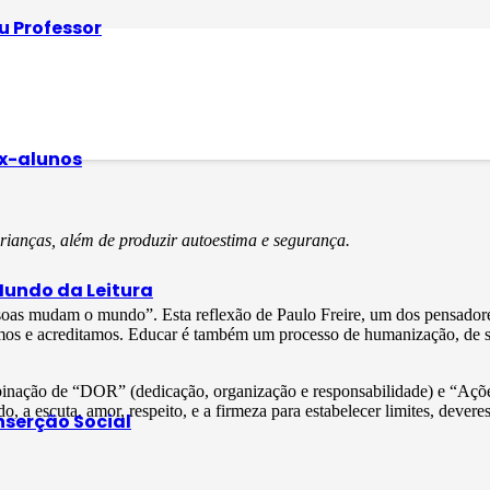
u Professor
ritarismo
x-alunos
rianças, além de produzir autoestima e segurança.
undo da Leitura
s mudam o mundo”. Esta reflexão de Paulo Freire, um dos pensadores 
s e acreditamos. Educar é também um processo de humanização, de socia
inação de “DOR” (dedicação, organização e responsabilidade) e “Ações”.
, a escuta, amor, respeito, e a firmeza para estabelecer limites, deveres
nserção Social