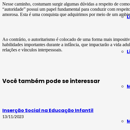
Nesse caminho, costumam surgir algumas dúvidas a respeito de como os
“autoridade” possui um papel fundamental para conduzir com respeito
amorosa. Esta é uma conquista que adquirimos por meio de um ambient
L
Ao contrário, o autoritarismo é colocado de uma forma mais impositiv
habilidades importantes durante a infância, que impactarão a vida adu
relações e vínculos interpessoais.
L
Você também pode se interessar
M
Inserção Social na Educação Infantil
13/11/2023
M