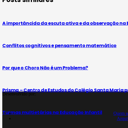
A importâncida da escuta ativa e da observação na 
Conflitos cognitivos e pensamento matemático
Por que o Choro Não é um Problema?
Prisma – Centro de Estudos do Colégio Santa Maria 
Desenvolvido por:
Turmas multietárias na Educação Infantil
Quem s
Arqui