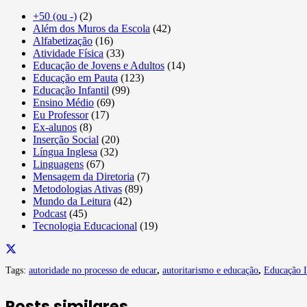
+50 (ou -)
(2)
Além dos Muros da Escola
(42)
Alfabetização
(16)
Atividade Física
(33)
Educação de Jovens e Adultos
(14)
Educação em Pauta
(123)
Educação Infantil
(99)
Ensino Médio
(69)
Eu Professor
(17)
Ex-alunos
(8)
Inserção Social
(20)
Língua Inglesa
(32)
Linguagens
(67)
Mensagem da Diretoria
(7)
Metodologias Ativas
(89)
Mundo da Leitura
(42)
Podcast
(45)
Tecnologia Educacional
(19)
Tags:
autoridade no processo de educar
,
autoritarismo e educação
,
Educação I
Posts similares