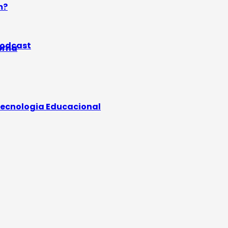
m?
odcast
erna
ecnologia Educacional