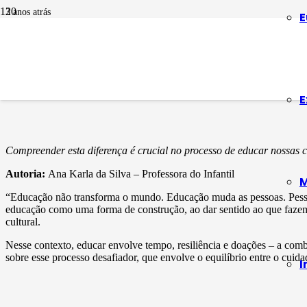
3 anos atrás
E
EDUCAÇÃO INFANTIL
Autoridade X Auto
E
Compreender esta diferença é crucial no processo de educar nossas
c
Autoria:
Ana Karla da Silva – Professora do Infantil
M
“Educação não transforma o mundo. Educação muda as pessoas. Pessoa
educação como uma forma de construção, ao dar sentido ao que fazemo
cultural.
Nesse contexto, educar envolve tempo, resiliência e doações – a comb
sobre esse processo desafiador, que envolve o equilíbrio entre o cuidado
I