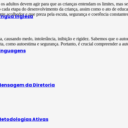
 adultos devem agir para que as crianças entendam os limites, mas sem
 cada etapa do desenvolvimento da criança, assim como o ato de educa
e acolhedor e que preza pela escuta, segurança e coerência constantes
íngua Inglesa
a, causando medo, intolerância, inibição e rigidez. Sabemos que o auto
lta, como autoestima e segurança. Portanto, é crucial compreender a au
inguagens
ensagem da Diretoria
etodologias Ativas