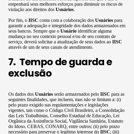
empenhará seus melhores esforços para diminuir os riscos de
violação aos direitos dos
Usuários
.
Por fim, o
IISC
conta com a colaboração dos
Usuários
para
garantir a adequação e integridade dos dados armazenados em
seus bancos. Sempre que o
Usuário
identificar alguma
mudança no seu contexto pessoal e/ou de seu contrato de
serviço, deverá solicitar a atualização de seus dados ao
IISC
através de um de seus canais de atendimento.
7. Tempo de guarda e
exclusão
Os dados dos
Usuários
serão armazenados pelo
IISC
para as
seguintes finalidades, que incluem, mas não se limitam a: (i)
pelo prazo exigido nas regulamentações e legislações
vigentes, tais como o Código Civil Brasileiro, a Consolidação
das Leis Trabalhistas, Conselho Estadual de Educação, Lei
Orgânica da Assistência Social, Vigilância Sanitária, Estatuto
do Idoso, CEBAS, CONARQ, entre outros; (ii) pelo prazo
necessário para preservar o legítimo interesse do
IISC
; (iii)