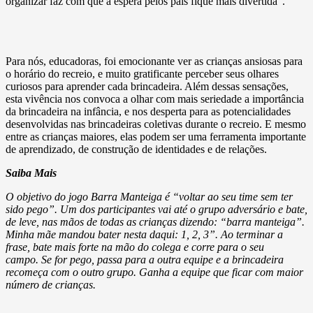
organizar faz com que a espera pelos pais fique mais divertida”.
Para nós, educadoras, foi emocionante ver as crianças ansiosas para
o horário do recreio, e muito gratificante perceber seus olhares
curiosos para aprender cada brincadeira. Além dessas sensações,
esta vivência nos convoca a olhar com mais seriedade a importância
da brincadeira na infância, e nos desperta para as potencialidades
desenvolvidas nas brincadeiras coletivas durante o recreio. E mesmo
entre as crianças maiores, elas podem ser uma ferramenta importante
de aprendizado, de construção de identidades e de relações.
Saiba Mais
O objetivo do jogo Barra Manteiga é “voltar ao seu time sem ter
sido pego”. Um dos participantes vai até o grupo adversário e bate,
de leve, nas mãos de todas as crianças dizendo: “barra manteiga”.
Minha mãe mandou bater nesta daqui: 1, 2, 3”. Ao terminar a
frase, bate mais forte na mão do colega e corre para o seu
campo.
Se for pego, passa para a outra equipe e a brincadeira
recomeça com o outro grupo. Ganha a equipe que ficar com maior
número de crianças.