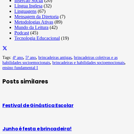
Inserção Social
(20)
Língua Inglesa
(32)
Linguagens
(67)
Mensagem da Diretoria
(7)
Metodologias Ativas
(89)
Mundo da Leitura
(42)
Podcast
(45)
Tecnologia Educacional
(19)
Tags:
4º ano
,
5º ano
,
brincadeiras antigas
,
brincadeiras coletivas e as
habilidades socioemocionais
,
brincadeiras e habilidades socioemocionais
,
ensino fundamental I
Posts similares
Festival de Ginástica Escolar
Junho é festa e brincadeira!