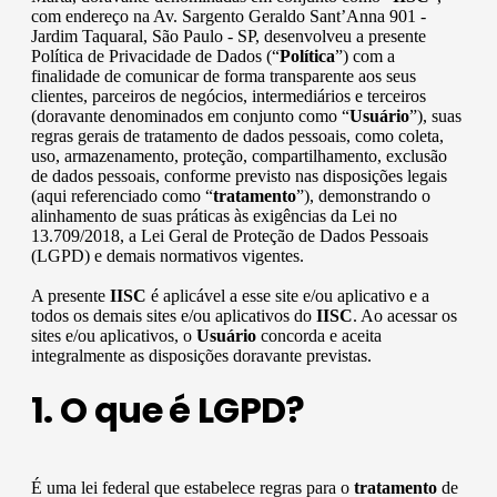
com endereço na Av. Sargento Geraldo Sant’Anna 901 -
Jardim Taquaral, São Paulo - SP, desenvolveu a presente
Política de Privacidade de Dados (“
Política
”) com a
finalidade de comunicar de forma transparente aos seus
clientes, parceiros de negócios, intermediários e terceiros
(doravante denominados em conjunto como “
Usuário
”), suas
regras gerais de tratamento de dados pessoais, como coleta,
uso, armazenamento, proteção, compartilhamento, exclusão
de dados pessoais, conforme previsto nas disposições legais
(aqui referenciado como “
tratamento
”), demonstrando o
alinhamento de suas práticas às exigências da Lei no
13.709/2018, a Lei Geral de Proteção de Dados Pessoais
(LGPD) e demais normativos vigentes.
A presente
IISC
é aplicável a esse site e/ou aplicativo e a
todos os demais sites e/ou aplicativos do
IISC
. Ao acessar os
sites e/ou aplicativos, o
Usuário
concorda e aceita
integralmente as disposições doravante previstas.
1. O que é LGPD?
É uma lei federal que estabelece regras para o
tratamento
de