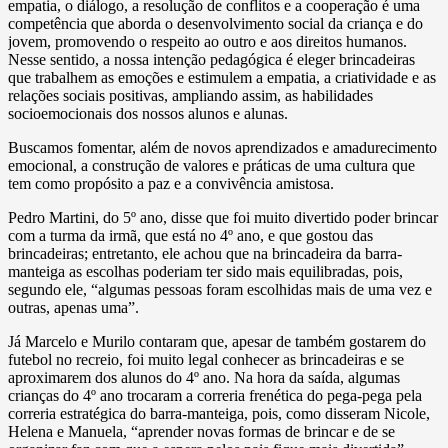
empatia, o diálogo, a resolução de conflitos e a cooperação é uma
competência que aborda o desenvolvimento social da criança e do
jovem, promovendo o respeito ao outro e aos direitos humanos.
Nesse sentido, a nossa intenção pedagógica é eleger brincadeiras
que trabalhem as emoções e estimulem a empatia, a criatividade e as
relações sociais positivas, ampliando assim, as habilidades
socioemocionais dos nossos alunos e alunas.
Buscamos fomentar, além de novos aprendizados e amadurecimento
emocional, a construção de valores e práticas de uma cultura que
tem como propósito a paz e a convivência amistosa.
Pedro Martini, do 5º ano, disse que foi muito divertido poder brincar
com a turma da irmã, que está no 4º ano, e que gostou das
brincadeiras; entretanto, ele achou que na brincadeira da barra-
manteiga as escolhas poderiam ter sido mais equilibradas, pois,
segundo ele, “algumas pessoas foram escolhidas mais de uma vez e
outras, apenas uma”.
Já Marcelo e Murilo contaram que, apesar de também gostarem do
futebol no recreio, foi muito legal conhecer as brincadeiras e se
aproximarem dos alunos do 4º ano. Na hora da saída, algumas
crianças do 4º ano trocaram a correria frenética do pega-pega pela
correria estratégica do barra-manteiga, pois, como disseram Nicole,
Helena e Manuela, “aprender novas formas de brincar e de se