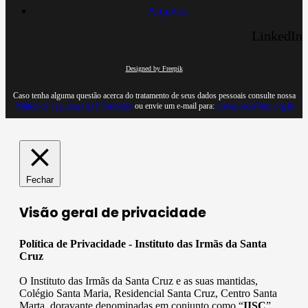
Arquivos
LinkedIn
Designed by Freepik
Caso tenha alguma questão acerca do tratamento de seus dados pessoais consulte nossa
Política de Segurança da Informação
ou envie um e-mail para:
privacidade@iisc.org.br
Fechar
Visão geral de privacidade
Política de Privacidade - Instituto das Irmãs da Santa
Cruz
O Instituto das Irmãs da Santa Cruz e as suas mantidas,
Colégio Santa Maria, Residencial Santa Cruz, Centro Santa
Marta, doravante denominadas em conjunto como “
IISC
”,