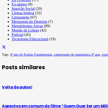
Ex-alunos
(8)
Inserção Social
(20)
Língua Inglesa
(32)
Linguagens
(67)
Mensagem da Diretoria
(7)
Metodologias Ativas
(89)
Mundo da Leitura
(42)
Podcast
(45)
Tecnologia Educacional
(19)
Tags:
4º ano do Ensino Fundamental
,
campeonato de matemática 4º ano
,
exer
Posts similares
Volta às aulas!
Aspectos em comum do filme “Quem Quer Ser um Milion