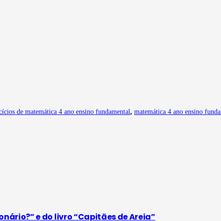
cícios de matemática 4 ano ensino fundamental
,
matemática 4 ano ensino fund
ário?” e do livro “Capitães de Areia”