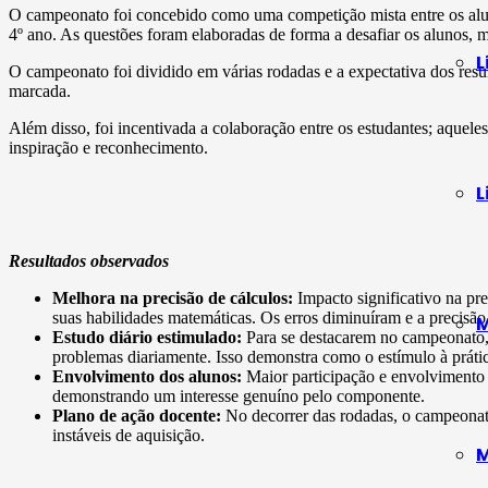
O campeonato foi concebido como uma competição mista entre os alunos
4º ano. As questões foram elaboradas de forma a desafiar os alunos, 
L
O campeonato foi dividido em várias rodadas e a expectativa dos res
marcada.
Além disso, foi incentivada a colaboração entre os estudantes; aque
inspiração e reconhecimento.
L
Resultados observados
Melhora na precisão de cálculos:
Impacto significativo na pr
suas habilidades matemáticas. Os erros diminuíram e a precisã
M
Estudo diário estimulado:
Para se destacarem no campeonato, 
problemas diariamente. Isso demonstra como o estímulo à prát
Envolvimento dos alunos:
Maior participação e envolvimento
demonstrando um interesse genuíno pelo componente.
Plano de ação docente:
No decorrer das rodadas, o campeonato 
instáveis de aquisição.
M