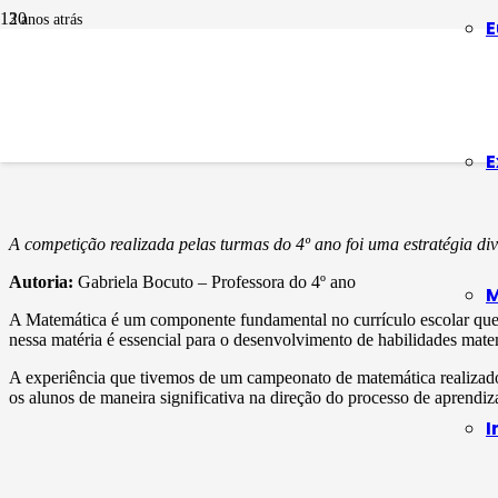
3 anos atrás
E
EDUCAÇÃO EM PAUTA
Campeonato de M
E
A competição realizada pelas turmas do 4º ano foi uma estratégia di
Autoria:
Gabriela Bocuto – Professora do 4º ano
M
A Matemática é um componente fundamental no currículo escolar que,
nessa matéria é essencial para o desenvolvimento de habilidades matem
A experiência que tivemos de um campeonato de matemática realizado 
os alunos de maneira significativa na direção do processo de aprendi
I