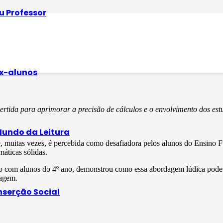
u Professor
atemática
x-alunos
vertida para aprimorar a precisão de cálculos e o envolvimento dos est
undo da Leitura
 muitas vezes, é percebida como desafiadora pelos alunos do Ensino F
áticas sólidas.
com alunos do 4º ano, demonstrou como essa abordagem lúdica pode mel
zagem.
nserção Social