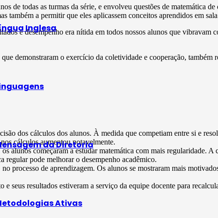
 de todas as turmas da série, e envolveu questões de matemática de di
mas também a permitir que eles aplicassem conceitos aprendidos em sala
íngua Inglesa
ultados e desempenho era nítida em todos nossos alunos que vibravam 
les que demonstraram o exercício da coletividade e cooperação, també
inguagens
ecisão dos cálculos dos alunos. À medida que competiam entre si e reso
o nos cálculos aumentou notavelmente.
ensagem da Diretoria
os alunos começaram a estudar matemática com mais regularidade. A co
ica regular pode melhorar o desempenho acadêmico.
 no processo de aprendizagem. Os alunos se mostraram mais motivados p
e seus resultados estiveram a serviço da equipe docente para recalcula
etodologias Ativas