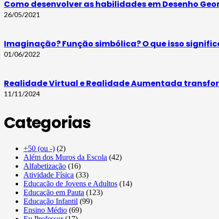
Como desenvolver as habilidades em Desenho Geom
26/05/2021
Imaginação? Função simbólica? O que isso signific
01/06/2022
Realidade Virtual e Realidade Aumentada transfo
11/11/2024
Categorias
+50 (ou -)
(2)
Além dos Muros da Escola
(42)
Alfabetização
(16)
Atividade Física
(33)
Educação de Jovens e Adultos
(14)
Educação em Pauta
(123)
Educação Infantil
(99)
Ensino Médio
(69)
Eu Professor
(17)