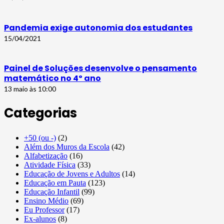
Pandemia exige autonomia dos estudantes
15/04/2021
Painel de Soluções desenvolve o pensamento
matemático no 4º ano
13 maio às 10:00
Categorias
+50 (ou -)
(2)
Além dos Muros da Escola
(42)
Alfabetização
(16)
Atividade Física
(33)
Educação de Jovens e Adultos
(14)
Educação em Pauta
(123)
Educação Infantil
(99)
Ensino Médio
(69)
Eu Professor
(17)
Ex-alunos
(8)