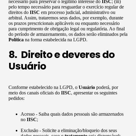
necessário para preservar o legítimo interesse do
IISC
; (iii)
pelo tempo necessário para resguardar o exercício regular de
direitos do
IISC
em processo judicial, administrativo ou
arbitral. Assim, trataremos seus dados, por exemplo, durante
os prazos prescricionais aplicáveis ou enquanto necessário
para cumprimento de obrigação legal ou regulatória. Ao final
do período de armazenamento, os dados serão eliminados pela
Política
na forma estabelecida na LGPD.
8. Direito e deveres do
Usuário
Conforme estabelecido na LGPD, o
Usuário
poderá, por
meio dos canais oficiais do
IISC
, apresentar os seguintes
pedidos:
Acesso - Saiba quais dados pessoais são armazenados
no
IISC
;
Exclusão - Solicite a eliminação/bloqueio dos seus
dados pessoais, caso o
tratamento
seja dispensável;