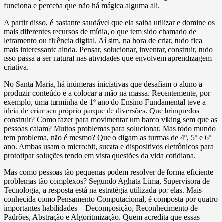
funciona e perceba que não há mágica alguma ali.
A partir disso, é bastante saudável que ela saiba utilizar e domine os
mais diferentes recursos de mídia, o que tem sido chamado de
letramento ou fluência digital. Aí sim, na hora de criar, tudo fica
mais interessante ainda. Pensar, solucionar, inventar, construir, tudo
isso passa a ser natural nas atividades que envolvem aprendizagem
criativa.
No Santa Maria, há inúmeras iniciativas que desafiam o aluno a
produzir conteúdo e a colocar a mão na massa. Recentemente, por
exemplo, uma turminha de 1º ano do Ensino Fundamental teve a
ideia de criar seu próprio parque de diversões. Que brinquedos
construir? Como fazer para movimentar um barco viking sem que as
pessoas caiam? Muitos problemas para solucionar. Mas todo mundo
tem problema, não é mesmo? Que o digam as turmas de 4º, 5º e 6º
ano. Ambas usam o micro:bit, sucata e dispositivos eletrônicos para
prototipar soluções tendo em vista questões da vida cotidiana.
Mas como pessoas tão pequenas podem resolver de forma eficiente
problemas tão complexos? Segundo Aghata Lima, Supervisora de
Tecnologia, a resposta está na estratégia utilizada por elas. Mais
conhecida como Pensamento Computacional, é composta por quatro
importantes habilidades – Decomposição, Reconhecimento de
Padrões, Abstração e Algoritmização. Quem acredita que essas