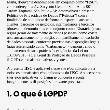
Marta, doravante denominadas em conjunto como “
IISC
”,
com endereço na Av. Sargento Geraldo Sant’Anna 901 -
Jardim Taquaral, São Paulo - SP, desenvolveu a presente
Política de Privacidade de Dados (“
Política
”) com a
finalidade de comunicar de forma transparente aos seus
clientes, parceiros de negócios, intermediários e terceiros
(doravante denominados em conjunto como “
Usuário
”), suas
regras gerais de tratamento de dados pessoais, como coleta,
uso, armazenamento, proteção, compartilhamento, exclusão
de dados pessoais, conforme previsto nas disposições legais
(aqui referenciado como “
tratamento
”), demonstrando o
alinhamento de suas práticas às exigências da Lei no
13.709/2018, a Lei Geral de Proteção de Dados Pessoais
(LGPD) e demais normativos vigentes.
A presente
IISC
é aplicável a esse site e/ou aplicativo e a
todos os demais sites e/ou aplicativos do
IISC
. Ao acessar os
sites e/ou aplicativos, o
Usuário
concorda e aceita
integralmente as disposições doravante previstas.
1. O que é LGPD?