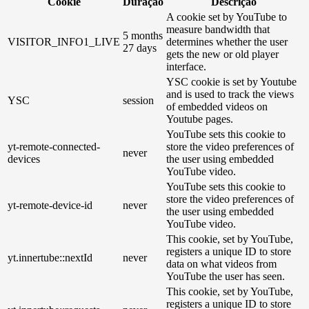
Cookie
Duração
Descrição
A cookie set by YouTube to
measure bandwidth that
5 months
VISITOR_INFO1_LIVE
determines whether the user
27 days
gets the new or old player
interface.
YSC cookie is set by Youtube
and is used to track the views
YSC
session
of embedded videos on
Youtube pages.
YouTube sets this cookie to
yt-remote-connected-
store the video preferences of
never
devices
the user using embedded
YouTube video.
YouTube sets this cookie to
store the video preferences of
yt-remote-device-id
never
the user using embedded
YouTube video.
This cookie, set by YouTube,
registers a unique ID to store
yt.innertube::nextId
never
data on what videos from
YouTube the user has seen.
This cookie, set by YouTube,
registers a unique ID to store