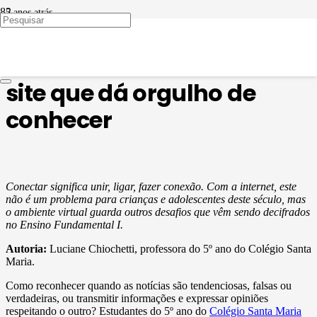
5 anos atrás
METODOLOGIAS ATIVAS
Conectados no 5ºG: um
site que dá orgulho de
conhecer
Conectar significa unir, ligar, fazer conexão. Com a internet, este
não é um problema para crianças e adolescentes deste século, mas
o ambiente virtual guarda outros desafios que vêm sendo decifrados
no Ensino Fundamental I.
Autoria:
Luciane Chiochetti, professora do 5º ano do Colégio Santa
Maria.
Como reconhecer quando as notícias são tendenciosas, falsas ou
verdadeiras, ou transmitir informações e expressar opiniões
respeitando o outro? Estudantes do 5º ano do
Colégio Santa Maria