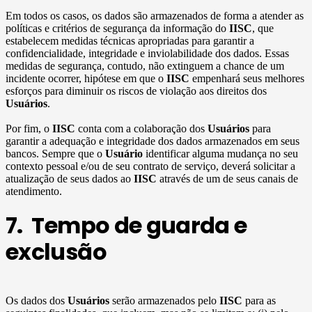
Em todos os casos, os dados são armazenados de forma a atender as
políticas e critérios de segurança da informação do
IISC
, que
estabelecem medidas técnicas apropriadas para garantir a
confidencialidade, integridade e inviolabilidade dos dados. Essas
medidas de segurança, contudo, não extinguem a chance de um
incidente ocorrer, hipótese em que o
IISC
empenhará seus melhores
esforços para diminuir os riscos de violação aos direitos dos
Usuários
.
Por fim, o
IISC
conta com a colaboração dos
Usuários
para
garantir a adequação e integridade dos dados armazenados em seus
bancos. Sempre que o
Usuário
identificar alguma mudança no seu
contexto pessoal e/ou de seu contrato de serviço, deverá solicitar a
atualização de seus dados ao
IISC
através de um de seus canais de
atendimento.
7. Tempo de guarda e
exclusão
Os dados dos
Usuários
serão armazenados pelo
IISC
para as