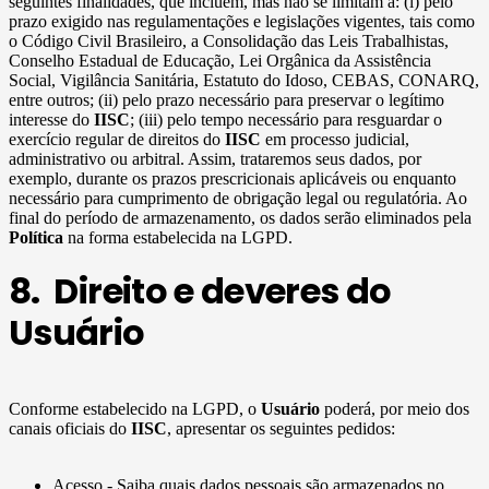
seguintes finalidades, que incluem, mas não se limitam a: (i) pelo
prazo exigido nas regulamentações e legislações vigentes, tais como
o Código Civil Brasileiro, a Consolidação das Leis Trabalhistas,
Conselho Estadual de Educação, Lei Orgânica da Assistência
Social, Vigilância Sanitária, Estatuto do Idoso, CEBAS, CONARQ,
entre outros; (ii) pelo prazo necessário para preservar o legítimo
interesse do
IISC
; (iii) pelo tempo necessário para resguardar o
exercício regular de direitos do
IISC
em processo judicial,
administrativo ou arbitral. Assim, trataremos seus dados, por
exemplo, durante os prazos prescricionais aplicáveis ou enquanto
necessário para cumprimento de obrigação legal ou regulatória. Ao
final do período de armazenamento, os dados serão eliminados pela
Política
na forma estabelecida na LGPD.
8. Direito e deveres do
Usuário
Conforme estabelecido na LGPD, o
Usuário
poderá, por meio dos
canais oficiais do
IISC
, apresentar os seguintes pedidos:
Acesso - Saiba quais dados pessoais são armazenados no