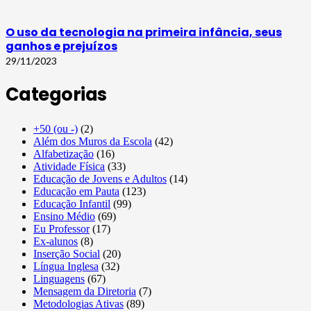
O uso da tecnologia na primeira infância, seus
ganhos e prejuízos
29/11/2023
Categorias
+50 (ou -)
(2)
Além dos Muros da Escola
(42)
Alfabetização
(16)
Atividade Física
(33)
Educação de Jovens e Adultos
(14)
Educação em Pauta
(123)
Educação Infantil
(99)
Ensino Médio
(69)
Eu Professor
(17)
Ex-alunos
(8)
Inserção Social
(20)
Língua Inglesa
(32)
Linguagens
(67)
Mensagem da Diretoria
(7)
Metodologias Ativas
(89)