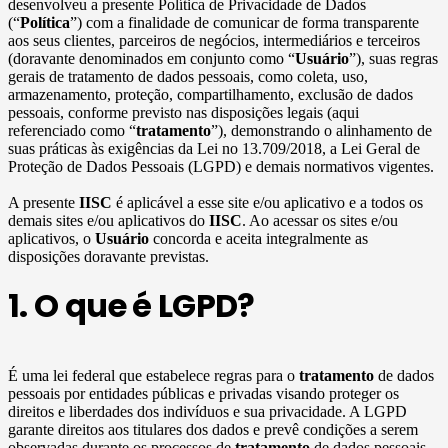
desenvolveu a presente Política de Privacidade de Dados
(“
Política
”) com a finalidade de comunicar de forma transparente
aos seus clientes, parceiros de negócios, intermediários e terceiros
(doravante denominados em conjunto como “
Usuário
”), suas regras
gerais de tratamento de dados pessoais, como coleta, uso,
armazenamento, proteção, compartilhamento, exclusão de dados
pessoais, conforme previsto nas disposições legais (aqui
referenciado como “
tratamento
”), demonstrando o alinhamento de
suas práticas às exigências da Lei no 13.709/2018, a Lei Geral de
Proteção de Dados Pessoais (LGPD) e demais normativos vigentes.
A presente
IISC
é aplicável a esse site e/ou aplicativo e a todos os
demais sites e/ou aplicativos do
IISC
. Ao acessar os sites e/ou
aplicativos, o
Usuário
concorda e aceita integralmente as
disposições doravante previstas.
1. O que é LGPD?
É uma lei federal que estabelece regras para o
tratamento
de dados
pessoais por entidades públicas e privadas visando proteger os
direitos e liberdades dos indivíduos e sua privacidade. A LGPD
garante direitos aos titulares dos dados e prevê condições a serem
observadas durante os processos de
tratamento
de dados pessoais.