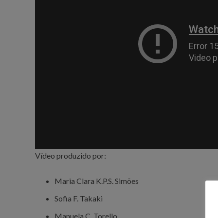
Vídeo produzido por:
Maria Clara K.P.S. Simões
Sofia F. Takaki
Manuela C. Torello