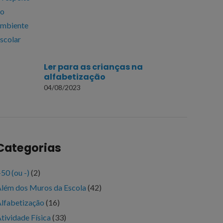
Ler para as crianças na
alfabetização
04/08/2023
Categorias
50 (ou -)
(2)
lém dos Muros da Escola
(42)
lfabetização
(16)
tividade Física
(33)