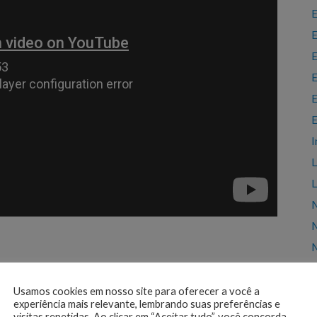
E
E
E
E
E
E
I
L
L
M
M
M
T
Usamos cookies em nosso site para oferecer a você a
experiência mais relevante, lembrando suas preferências e
visitas repetidas. Ao clicar em “Aceitar tudo”, você concorda