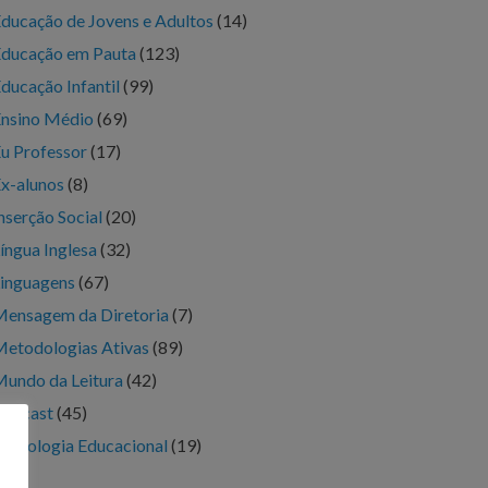
ducação de Jovens e Adultos
(14)
ducação em Pauta
(123)
ducação Infantil
(99)
nsino Médio
(69)
u Professor
(17)
x-alunos
(8)
nserção Social
(20)
íngua Inglesa
(32)
inguagens
(67)
ensagem da Diretoria
(7)
etodologias Ativas
(89)
undo da Leitura
(42)
Podcast
(45)
ecnologia Educacional
(19)