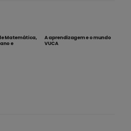
de Matemática,
A aprendizagem e o mundo
iano e
VUCA
Emp
sus
Quem somos
Arquivos