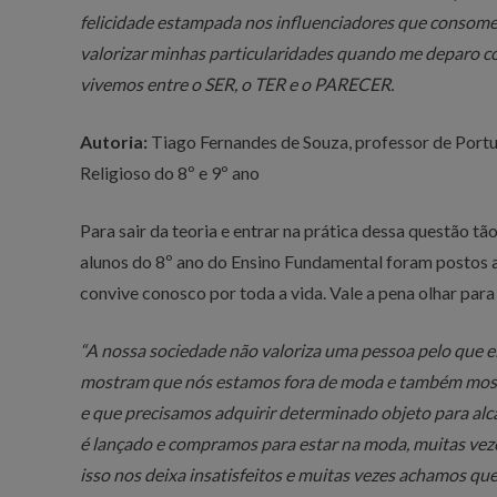
felicidade estampada nos influenciadores que consom
valorizar minhas particularidades quando me deparo co
vivemos entre o SER, o TER e o PARECER.
Autoria:
Tiago Fernandes de Souza, professor de Portug
Religioso do 8º e 9º ano
Para sair da teoria e entrar na prática dessa questão t
alunos do 8º ano do Ensino Fundamental foram postos a
convive conosco por toda a vida. Vale a pena olhar par
“
A nossa sociedade não valoriza uma pessoa pelo que el
mostram que nós estamos fora de moda e também most
e que precisamos adquirir determinado objeto para alc
é lançado e compramos para estar na moda, muitas veze
isso nos deixa insatisfeitos e muitas vezes achamos q