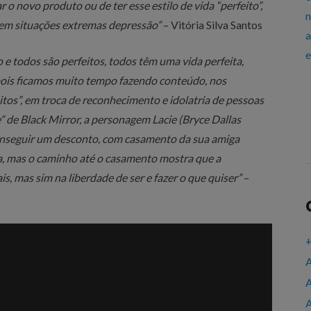
o novo produto ou de ter esse estilo de vida “perfeito”,
 em situações extremas depressão
”
– Vitória Silva Santos
e todos são perfeitos, todos têm uma vida perfeita,
pois ficamos muito tempo fazendo conteúdo, nos
os”, em troca de reconhecimento e idolatria de pessoas
” de Black
Mirror
, a personagem
Lacie
(Bryce Dallas
onseguir um desconto, com casamento da sua amiga
a, mas o caminho até o casamento mostra que a
is, mas sim na liberdade de ser e fazer o que quiser
”
–
+
A
A
A