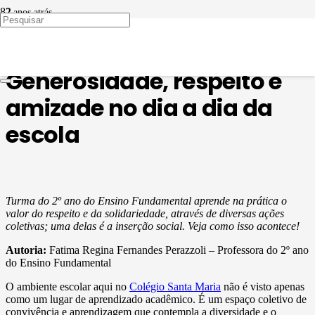
2 anos atrás
ALÉM DOS MUROS DA ESCOLA
,
EDUCAÇÃO EM
PAUTA
Generosidade, respeito e
amizade no dia a dia da
escola
Turma do 2º ano do Ensino Fundamental aprende na prática o
valor do respeito e da solidariedade, através de diversas ações
coletivas; uma delas é a inserção social. Veja como isso acontece!
Autoria:
Fatima Regina Fernandes Perazzoli – Professora do 2º ano
do Ensino Fundamental
O ambiente escolar aqui no
Colégio Santa Maria
não é visto apenas
como um lugar de aprendizado acadêmico. É um espaço coletivo de
convivência e aprendizagem que contempla a diversidade e o