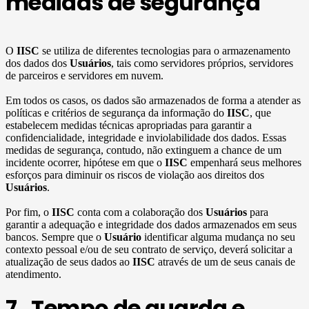
medidas de segurança
O
IISC
se utiliza de diferentes tecnologias para o armazenamento
dos dados dos
Usuários
, tais como servidores próprios, servidores
de parceiros e servidores em nuvem.
Em todos os casos, os dados são armazenados de forma a atender as
políticas e critérios de segurança da informação do
IISC
, que
estabelecem medidas técnicas apropriadas para garantir a
confidencialidade, integridade e inviolabilidade dos dados. Essas
medidas de segurança, contudo, não extinguem a chance de um
incidente ocorrer, hipótese em que o
IISC
empenhará seus melhores
esforços para diminuir os riscos de violação aos direitos dos
Usuários
.
Por fim, o
IISC
conta com a colaboração dos
Usuários
para
garantir a adequação e integridade dos dados armazenados em seus
bancos. Sempre que o
Usuário
identificar alguma mudança no seu
contexto pessoal e/ou de seu contrato de serviço, deverá solicitar a
atualização de seus dados ao
IISC
através de um de seus canais de
atendimento.
7. Tempo de guarda e