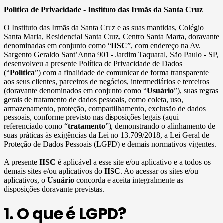
Política de Privacidade - Instituto das Irmãs da Santa Cruz
O Instituto das Irmãs da Santa Cruz e as suas mantidas, Colégio
Santa Maria, Residencial Santa Cruz, Centro Santa Marta, doravante
denominadas em conjunto como “
IISC
”, com endereço na Av.
Sargento Geraldo Sant’Anna 901 - Jardim Taquaral, São Paulo - SP,
desenvolveu a presente Política de Privacidade de Dados
(“
Política
”) com a finalidade de comunicar de forma transparente
aos seus clientes, parceiros de negócios, intermediários e terceiros
(doravante denominados em conjunto como “
Usuário
”), suas regras
gerais de tratamento de dados pessoais, como coleta, uso,
armazenamento, proteção, compartilhamento, exclusão de dados
pessoais, conforme previsto nas disposições legais (aqui
referenciado como “
tratamento
”), demonstrando o alinhamento de
suas práticas às exigências da Lei no 13.709/2018, a Lei Geral de
Proteção de Dados Pessoais (LGPD) e demais normativos vigentes.
A presente
IISC
é aplicável a esse site e/ou aplicativo e a todos os
demais sites e/ou aplicativos do
IISC
. Ao acessar os sites e/ou
aplicativos, o
Usuário
concorda e aceita integralmente as
disposições doravante previstas.
1. O que é LGPD?