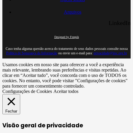
Arquivos
LinkedIn
Designed by Freepik
Caso tenha alguma questão acerca do tratamento de seus dados pessoais consulte nossa
Política de Segurança da Informação
ou envie um e-mail para:
privacidade@iisc.org.br
Usamos cookies em nosso site para oferecer a você a experiência
mais relevante, lembrando suas preferências e visitas repetidas. Ao
clicar em “Aceitar tudo”, você concorda com o uso de TODOS os
cookies. No entanto, você pode visitar "Configurações de cookies"
para fornecer um consentimento controlado.
Configurações de Cookies
Aceitar todos
Fechar
Visão geral de privacidade