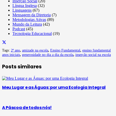
Inserção Social
(20)
Língua Inglesa
(32)
Linguagens
(67)
Mensagem da Diretoria
(7)
Metodologias Ativas
(89)
Mundo da Leitura
(42)
Podcast
(45)
Tecnologia Educacional
(19)
Tags:
2º ano
,
amizade na escola
,
Ensino Fundamental
,
ensino fundamental
anos iniciais
,
generosidade no dia a dia da escola
,
inserção social na escola
Posts similares
Meu Lugar e as Águas: por uma Ecologia Integral
A Páscoa de todos nós!