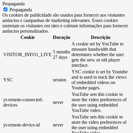
Propaganda
Propaganda
Os cookies de publicidade são usados ​​para fornecer aos visitantes
anúncios e campanhas de marketing relevantes. Esses cookies
rastreiam os visitantes em sites e coletam informações para fornecer
anúncios personalizados.
Cookie
Duração
Descrição
A cookie set by YouTube to
measure bandwidth that
5 months
VISITOR_INFO1_LIVE
determines whether the user
27 days
gets the new or old player
interface.
YSC cookie is set by Youtube
and is used to track the views
YSC
session
of embedded videos on
Youtube pages.
YouTube sets this cookie to
yt-remote-connected-
store the video preferences of
never
devices
the user using embedded
YouTube video.
YouTube sets this cookie to
store the video preferences of
yt-remote-device-id
never
the user using embedded
YouTube video.