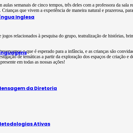
aulas semanais de cinco tempos, três deles com a professora da sala r
Crianças que vivem a experiência de maneira natural e prazerosa, para
íngua Inglesa
jogos relacionados à pesquisa do grupo, teatralização de histórias, brin
Preservamos o que é esperado para a infância, e as crianças são convidad
inguagens
stigação de temáticas a partir da exploração dos espaços de criação e de
 presente em todas as nossas ações!
ensagem da Diretoria
etodologias Ativas