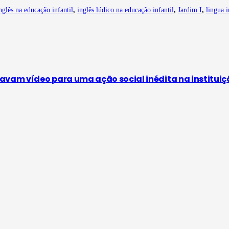
nglês na educação infantil
,
inglês lúdico na educação infantil
,
Jardim I
,
lingua i
avam vídeo para uma ação social inédita na institui