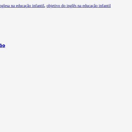
nglesa na educação infantil
,
objetivo do inglês na educação infantil
ção