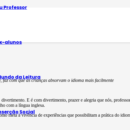
u Professor
ducação Infantil – Q
x-alunos
undo da Leitura
, faz com que as crianças absorvam o idioma mais facilmente
, divertimento. E é com divertimento, prazer e alegria que nós, professo
alho com a língua inglesa.
nserção Social
como meta a vivência de experiências que possibilitam a prática do idi