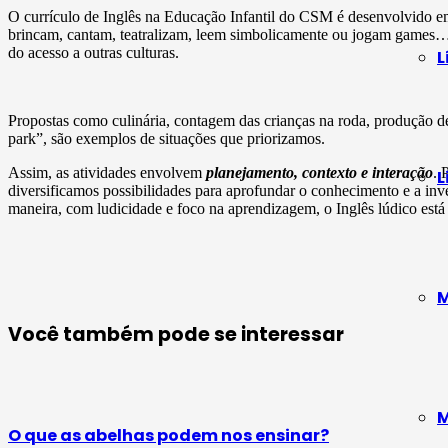
O currículo de Inglês na Educação Infantil do CSM é desenvolvido em 
brincam, cantam, teatralizam, leem simbolicamente ou jogam games… 
do acesso a outras culturas.
L
Propostas como culinária, contagem das crianças na roda, produção de 
park”, são exemplos de situações que priorizamos.
Assim, as atividades envolvem
planejamento, contexto e interação
. 
L
diversificamos possibilidades para aprofundar o conhecimento e a inve
maneira, com ludicidade e foco na aprendizagem, o Inglês lúdico está
M
Você também pode se interessar
M
O que as abelhas podem nos ensinar?