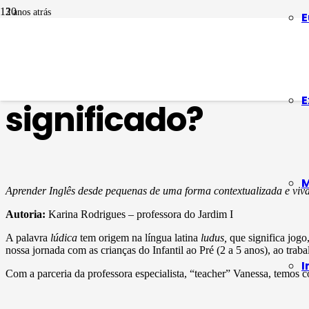
3 anos atrás
E
EDUCAÇÃO INFANTIL
,
LÍNGUA INGLESA
Inglês lúdico na E
E
significado?
M
Aprender Inglês desde pequenas de uma forma contextualizada e viva
Autoria:
Karina Rodrigues – professora do Jardim I
A palavra
lúdica
tem origem na língua latina
ludus,
que significa jogo
nossa jornada com as crianças do Infantil ao Pré (2 a 5 anos), ao trab
I
Com a parceria da professora especialista, “teacher” Vanessa, temos 