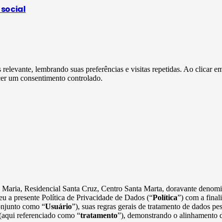
 social
s relevante, lembrando suas preferências e visitas repetidas. Ao clica
cer um consentimento controlado.
ta Maria, Residencial Santa Cruz, Centro Santa Marta, doravante deno
u a presente Política de Privacidade de Dados (“
Política
”) com a final
onjunto como “
Usuário
”), suas regras gerais de tratamento de dados p
 (aqui referenciado como “
tratamento
”), demonstrando o alinhamento d