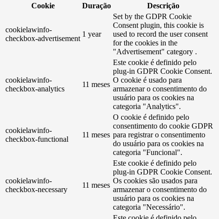
Cookie
Duração
Descrição
Set by the GDPR Cookie
Consent plugin, this cookie is
cookielawinfo-
1 year
used to record the user consent
checkbox-advertisement
for the cookies in the
"Advertisement" category .
Este cookie é definido pelo
plug-in GDPR Cookie Consent.
cookielawinfo-
O cookie é usado para
11 meses
checkbox-analytics
armazenar o consentimento do
usuário para os cookies na
categoria "Analytics".
O cookie é definido pelo
consentimento do cookie GDPR
cookielawinfo-
11 meses
para registrar o consentimento
checkbox-functional
do usuário para os cookies na
categoria "Funcional".
Este cookie é definido pelo
plug-in GDPR Cookie Consent.
cookielawinfo-
Os cookies são usados ​​para
11 meses
checkbox-necessary
armazenar o consentimento do
usuário para os cookies na
categoria "Necessário".
Este cookie é definido pelo