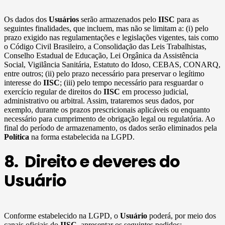
Os dados dos
Usuários
serão armazenados pelo
IISC
para as
seguintes finalidades, que incluem, mas não se limitam a: (i) pelo
prazo exigido nas regulamentações e legislações vigentes, tais como
o Código Civil Brasileiro, a Consolidação das Leis Trabalhistas,
Conselho Estadual de Educação, Lei Orgânica da Assistência
Social, Vigilância Sanitária, Estatuto do Idoso, CEBAS, CONARQ,
entre outros; (ii) pelo prazo necessário para preservar o legítimo
interesse do
IISC
; (iii) pelo tempo necessário para resguardar o
exercício regular de direitos do
IISC
em processo judicial,
administrativo ou arbitral. Assim, trataremos seus dados, por
exemplo, durante os prazos prescricionais aplicáveis ou enquanto
necessário para cumprimento de obrigação legal ou regulatória. Ao
final do período de armazenamento, os dados serão eliminados pela
Política
na forma estabelecida na LGPD.
8. Direito e deveres do
Usuário
Conforme estabelecido na LGPD, o
Usuário
poderá, por meio dos
canais oficiais do
IISC
, apresentar os seguintes pedidos: