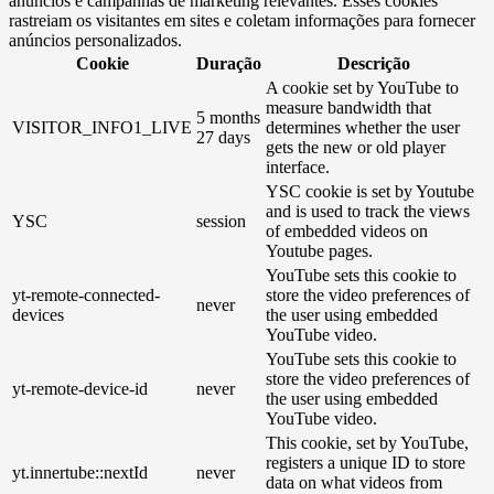
anúncios e campanhas de marketing relevantes. Esses cookies
rastreiam os visitantes em sites e coletam informações para fornecer
anúncios personalizados.
Cookie
Duração
Descrição
A cookie set by YouTube to
measure bandwidth that
5 months
VISITOR_INFO1_LIVE
determines whether the user
27 days
gets the new or old player
interface.
YSC cookie is set by Youtube
and is used to track the views
YSC
session
of embedded videos on
Youtube pages.
YouTube sets this cookie to
yt-remote-connected-
store the video preferences of
never
devices
the user using embedded
YouTube video.
YouTube sets this cookie to
store the video preferences of
yt-remote-device-id
never
the user using embedded
YouTube video.
This cookie, set by YouTube,
registers a unique ID to store
yt.innertube::nextId
never
data on what videos from