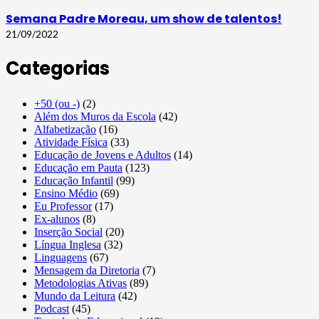
Semana Padre Moreau, um show de talentos!
21/09/2022
Categorias
+50 (ou -)
(2)
Além dos Muros da Escola
(42)
Alfabetização
(16)
Atividade Física
(33)
Educação de Jovens e Adultos
(14)
Educação em Pauta
(123)
Educação Infantil
(99)
Ensino Médio
(69)
Eu Professor
(17)
Ex-alunos
(8)
Inserção Social
(20)
Língua Inglesa
(32)
Linguagens
(67)
Mensagem da Diretoria
(7)
Metodologias Ativas
(89)
Mundo da Leitura
(42)
Podcast
(45)