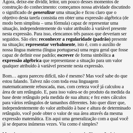
Agora, deixe-me dividir, leitor, um pouco desses momentos de
construção do conhecimento: começamos nossa atividade discutindo
o significado de
generalizar
uma situação e ficou claro que o
objetivo desta tarefa consistia em obter uma expressão algébrica (de
modo bem simplista – uma fórmula) capaz de representar uma
situação, independentemente do valor atribuído à variável presente
nesta expressão. Para isso, elencamos três passos que deveriam ser
seguidos. São eles:
r
econhecer a regularidade (padrão)
presente
na situação;
r
epresentar verbalmente
, isto é, com o auxílio de
nossa língua materna (língua portuguesa) uma regra geral que fosse
capaz de definir esse padrão;
escrever
de forma simbólica
a
expressão algébrica
que representasse a situação para um valor
qualquer atribuído à variável presente nesta expressão.
Bom… agora pareceu difícil, não é mesmo? Mas você sabe do que
estou falando. Talvez não com toda essa linguagem
matematicamente rebuscada, mas, com certeza você já calculou a
área de um retângulo. E, para isso valeu-se do produto da medida da
base deste retângulo pela medida de sua altura; e fez estes cálculos
para vários retângulos de tamanhos diferentes. Isto quer dizer que,
independentemente do valor atribuído à base e altura de determinado
retângulo, você pode obter o valor de sua área através da mesma
expressão matemática. Eis aqui uma generalização com a qual você
já se deparou inúmeras vezes. Viu como é simples?