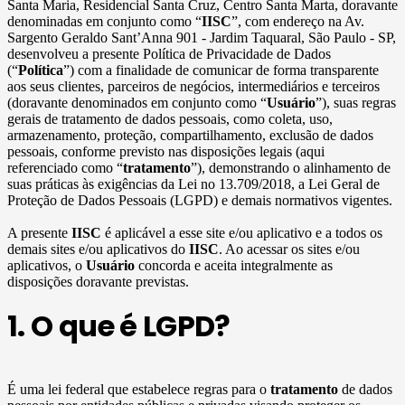
Santa Maria, Residencial Santa Cruz, Centro Santa Marta, doravante
denominadas em conjunto como “
IISC
”, com endereço na Av.
Sargento Geraldo Sant’Anna 901 - Jardim Taquaral, São Paulo - SP,
desenvolveu a presente Política de Privacidade de Dados
(“
Política
”) com a finalidade de comunicar de forma transparente
aos seus clientes, parceiros de negócios, intermediários e terceiros
(doravante denominados em conjunto como “
Usuário
”), suas regras
gerais de tratamento de dados pessoais, como coleta, uso,
armazenamento, proteção, compartilhamento, exclusão de dados
pessoais, conforme previsto nas disposições legais (aqui
referenciado como “
tratamento
”), demonstrando o alinhamento de
suas práticas às exigências da Lei no 13.709/2018, a Lei Geral de
Proteção de Dados Pessoais (LGPD) e demais normativos vigentes.
A presente
IISC
é aplicável a esse site e/ou aplicativo e a todos os
demais sites e/ou aplicativos do
IISC
. Ao acessar os sites e/ou
aplicativos, o
Usuário
concorda e aceita integralmente as
disposições doravante previstas.
1. O que é LGPD?
É uma lei federal que estabelece regras para o
tratamento
de dados