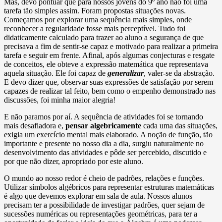
Mas, devo pontuar que para nossos jovens do 9º ano não foi uma
tarefa tão simples assim. Foram propostas situações novas.
Começamos por explorar uma sequência mais simples, onde
reconhecer a regularidade fosse mais perceptível. Tudo foi
didaticamente calculado para trazer ao aluno a segurança de que
precisava a fim de sentir-se capaz e motivado para realizar a primeira
tarefa e seguir em frente. Afinal, após algumas conjecturas e resgate
de conceitos, ele obteve a expressão matemática que representava
aquela situação. Ele foi capaz de
generalizar
, valer-se da abstração.
E devo dizer que, observar suas expressões de satisfação por serem
capazes de realizar tal feito, bem como o empenho demonstrado nas
discussões, foi minha maior alegria!
E não paramos por aí. A sequência de atividades foi se tornando
mais desafiadora e,
pensar algebricamente
cada uma das situações,
exigia um exercício mental mais elaborado. A noção de função, tão
importante e presente no nosso dia a dia, surgiu naturalmente no
desenvolvimento das atividades e pôde ser percebido, discutido e
por que não dizer, apropriado por este aluno.
O mundo ao nosso redor é cheio de padrões, relações e funções.
Utilizar símbolos algébricos para representar estruturas matemáticas
é algo que devemos explorar em sala de aula. Nossos alunos
precisam ter a possibilidade de investigar padrões, quer sejam de
sucessões numéricas ou representações geométricas, para ter a