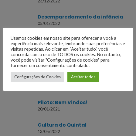
23/12/2022
Desemparedamento da infância
05/01/2022
Usamos cookies em nosso site para oferecer a você a
Tongue Twister – Desafio de trava
experiência mais relevante, lembrando suas preferências e
línguas
visitas repetidas. Ao clicar em “Aceitar tudo”, você
24/06/2024
concorda com o uso de TODOS os cookies. No entanto,
você pode visitar "Configurações de cookies" para
fornecer um consentimento controlado.
Termômetros infravermelhos são
tão inofensivos quanto tirar
Configurações de Cookies
Aceitar todos
selfies
15/09/2021
Piloto: Bem Vindos!
20/01/2021
Cultura do Quintal
13/05/2022