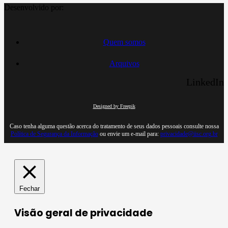
Desenvolvido por:
Quem somos
Arquivos
LinkedIn
Designed by Freepik
Caso tenha alguma questão acerca do tratamento de seus dados pessoais consulte nossa
Política de Segurança da Informação
ou envie um e-mail para:
privacidade@iisc.org.br
Fechar
Visão geral de privacidade