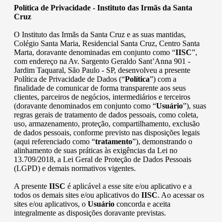
Política de Privacidade - Instituto das Irmãs da Santa
Cruz
O Instituto das Irmãs da Santa Cruz e as suas mantidas,
Colégio Santa Maria, Residencial Santa Cruz, Centro Santa
Marta, doravante denominadas em conjunto como “
IISC
”,
com endereço na Av. Sargento Geraldo Sant’Anna 901 -
Jardim Taquaral, São Paulo - SP, desenvolveu a presente
Política de Privacidade de Dados (“
Política
”) com a
finalidade de comunicar de forma transparente aos seus
clientes, parceiros de negócios, intermediários e terceiros
(doravante denominados em conjunto como “
Usuário
”), suas
regras gerais de tratamento de dados pessoais, como coleta,
uso, armazenamento, proteção, compartilhamento, exclusão
de dados pessoais, conforme previsto nas disposições legais
(aqui referenciado como “
tratamento
”), demonstrando o
alinhamento de suas práticas às exigências da Lei no
13.709/2018, a Lei Geral de Proteção de Dados Pessoais
(LGPD) e demais normativos vigentes.
A presente
IISC
é aplicável a esse site e/ou aplicativo e a
todos os demais sites e/ou aplicativos do
IISC
. Ao acessar os
sites e/ou aplicativos, o
Usuário
concorda e aceita
integralmente as disposições doravante previstas.