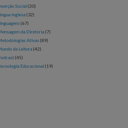
nserção Social
(20)
íngua Inglesa
(32)
inguagens
(67)
ensagem da Diretoria
(7)
etodologias Ativas
(89)
undo da Leitura
(42)
Podcast
(45)
ecnologia Educacional
(19)