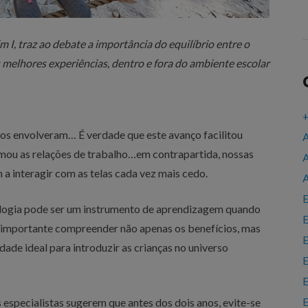
m I, traz ao debate a importância do equilíbrio entre o
s melhores experiências, dentro e fora do ambiente escolar
+
os envolveram… É verdade que este avanço facilitou
A
rmou as relações de trabalho…em contrapartida, nossas
A
 a interagir com as telas cada vez mais cedo.
A
E
ologia pode ser um instrumento de aprendizagem quando
E
 é importante compreender não apenas os benefícios, mas
E
dade ideal para introduzir as crianças no universo
E
E
E
os especialistas sugerem que antes dos dois anos, evite-se