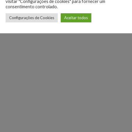
visitar "Configurações de cookies" para fornecer um
consentimento controlado.
pel crucial na orientação das crianças para um
Configurações de Cookies
Aceitar todos
 é também equilibrar o uso e propor momentos de