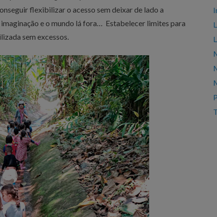
conseguir flexibilizar o acesso sem deixar de lado a
I
da imaginação e o mundo lá fora… Estabelecer limites para
L
tilizada sem excessos.
L
M
M
M
T