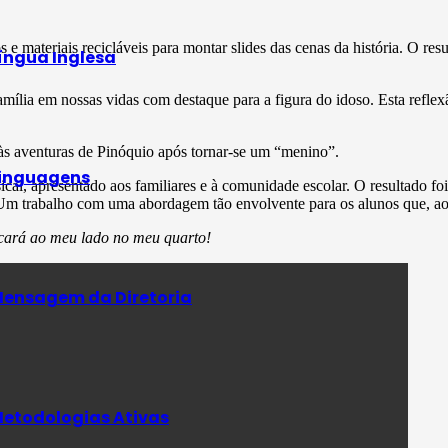
 e materiais recicláveis para montar slides das cenas da história. O resu
íngua Inglesa
ília em nossas vidas com destaque para a figura do idoso. Esta reflexã
 às aventuras de Pinóquio após tornar-se um “menino”.
inguagens
l, apresentado aos familiares e à comunidade escolar. O resultado fo
 Um trabalho com uma abordagem tão envolvente para os alunos que, ao
cará ao meu lado no meu quarto!
ensagem da Diretoria
etodologias Ativas