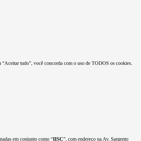
r em “Aceitar tudo”, você concorda com o uso de TODOS os cookies.
minadas em conjunto como “
IISC
”, com endereço na Av. Sargento