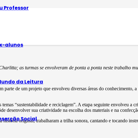
u Professor
tórias
x-alunos
r Charlitta; as turmas se envolveram de ponta a ponta neste trabalho 
undo da Leitura
parte de um projeto que envolveu diversas áreas do conhecimento, a pa
s temas “sustentabilidade e reciclagem”. A etapa seguinte envolveu a cr
pôde desenvolver sua criatividade na escolha dos materiais e na confecç
nserção Social
história original, trabalharam a trilha sonora, cantando e tocando ins