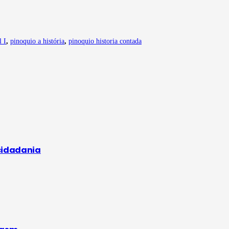
l I
,
pinoquio a história
,
pinoquio historia contada
cidadania