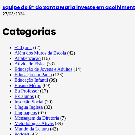
Equipe do 8º do Santa Maria investe em acolhimen
27/03/2024
Categorias
+50 (ou -)
(2)
Além dos Muros da Escola
(42)
Alfabetização
(16)
Atividade Física
(33)
Educação de Jovens e Adultos
(14)
Educação em Pauta
(123)
Educação Infantil
(99)
Ensino Médio
(69)
Eu Professor
(17)
Ex-alunos
(8)
Inserção Social
(20)
Língua Inglesa
(32)
Linguagens
(67)
Mensagem da Diretoria
(7)
Metodologias Ativas
(89)
Mundo da Leitura
(42)
Podcast
(45)