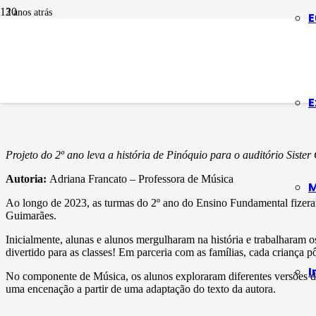
3 anos atrás
E
EDUCAÇÃO EM PAUTA
Pinóquio e sua his
E
Projeto do 2º ano leva a história de Pinóquio para o auditório Siste
Autoria:
Adriana Francato – Professora de Música
M
Ao longo de 2023, as turmas do 2º ano do Ensino Fundamental fizeram 
Guimarães.
Inicialmente, alunas e alunos mergulharam na história e trabalharam o
divertido para as classes! Em parceria com as famílias, cada criança 
I
No componente de Música, os alunos exploraram diferentes versões da 
uma encenação a partir de uma adaptação do texto da autora.