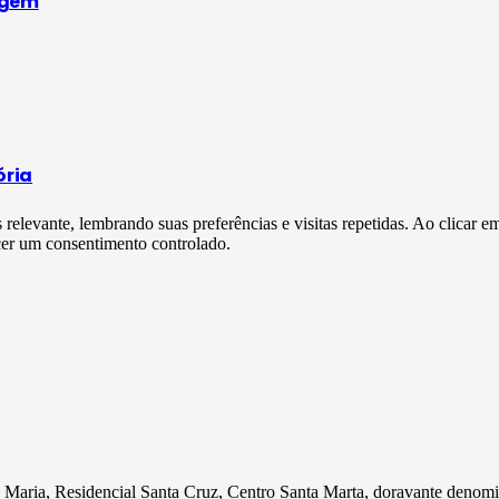
agem
ória
s relevante, lembrando suas preferências e visitas repetidas. Ao clica
cer um consentimento controlado.
ta Maria, Residencial Santa Cruz, Centro Santa Marta, doravante deno