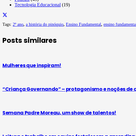
Tecnologia Educacional
(19)
Tags:
2º ano
,
a história do pinóquio
,
Ensino Fundamental
,
ensino fundamenta
Posts similares
Mulheres que inspiram!
“Criança Governando” – protagonismo e noções de 
Semana Padre Moreau, um show de talentos!