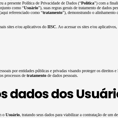
u a presente Política de Privacidade de Dados (“
Política
”) com a final
onjunto como “
Usuário
”), suas regras gerais de tratamento de dados p
 (aqui referenciado como “
tratamento
”), demonstrando o alinhamento d
mais sites e/ou aplicativos do
IISC
. Ao acessar os sites e/ou aplicativos,
ssoais por entidades públicas e privadas visando proteger os direitos e
 os processos de
tratamento
de dados pessoais.
os dados dos Usuári
om o
Usuário
, tratando seus dados para viabilizar a contratação de um d