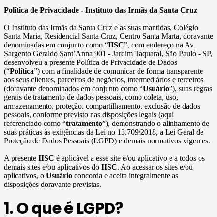
Política de Privacidade - Instituto das Irmãs da Santa Cruz
O Instituto das Irmãs da Santa Cruz e as suas mantidas, Colégio
Santa Maria, Residencial Santa Cruz, Centro Santa Marta, doravante
denominadas em conjunto como “
IISC
”, com endereço na Av.
Sargento Geraldo Sant’Anna 901 - Jardim Taquaral, São Paulo - SP,
desenvolveu a presente Política de Privacidade de Dados
(“
Política
”) com a finalidade de comunicar de forma transparente
aos seus clientes, parceiros de negócios, intermediários e terceiros
(doravante denominados em conjunto como “
Usuário
”), suas regras
gerais de tratamento de dados pessoais, como coleta, uso,
armazenamento, proteção, compartilhamento, exclusão de dados
pessoais, conforme previsto nas disposições legais (aqui
referenciado como “
tratamento
”), demonstrando o alinhamento de
suas práticas às exigências da Lei no 13.709/2018, a Lei Geral de
Proteção de Dados Pessoais (LGPD) e demais normativos vigentes.
A presente
IISC
é aplicável a esse site e/ou aplicativo e a todos os
demais sites e/ou aplicativos do
IISC
. Ao acessar os sites e/ou
aplicativos, o
Usuário
concorda e aceita integralmente as
disposições doravante previstas.
1. O que é LGPD?