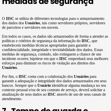
medidas de segurança
O
IISC
se utiliza de diferentes tecnologias para o armazenamento
dos dados dos
Usuários
, tais como servidores próprios, servidores
de parceiros e servidores em nuvem.
Em todos os casos, os dados são armazenados de forma a atender as
políticas e critérios de segurança da informação do
IISC
, que
estabelecem medidas técnicas apropriadas para garantir a
confidencialidade, integridade e inviolabilidade dos dados. Essas
medidas de segurança, contudo, não extinguem a chance de um
incidente ocorrer, hipótese em que o
IISC
empenhará seus melhores
esforços para diminuir os riscos de violação aos direitos dos
Usuários
.
Por fim, o
IISC
conta com a colaboração dos
Usuários
para
garantir a adequação e integridade dos dados armazenados em seus
bancos. Sempre que o
Usuário
identificar alguma mudança no seu
contexto pessoal e/ou de seu contrato de serviço, deverá solicitar a
atualização de seus dados ao
IISC
através de um de seus canais de
atendimento.
7. Tempo de guarda e