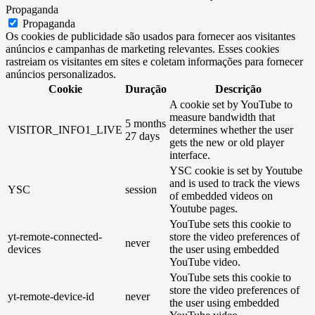
Propaganda
Propaganda
Os cookies de publicidade são usados ​​para fornecer aos visitantes
anúncios e campanhas de marketing relevantes. Esses cookies
rastreiam os visitantes em sites e coletam informações para fornecer
anúncios personalizados.
Cookie
Duração
Descrição
A cookie set by YouTube to
measure bandwidth that
5 months
VISITOR_INFO1_LIVE
determines whether the user
27 days
gets the new or old player
interface.
YSC cookie is set by Youtube
and is used to track the views
YSC
session
of embedded videos on
Youtube pages.
YouTube sets this cookie to
yt-remote-connected-
store the video preferences of
never
devices
the user using embedded
YouTube video.
YouTube sets this cookie to
store the video preferences of
yt-remote-device-id
never
the user using embedded