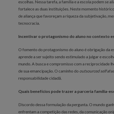
escolhas. Nessa tarefa, a família e a escola podem se ali
fortalece as duas instituições. Neste momento históri
de aliança que favoreçam a riqueza da subjetivação, m
tecnocracia.
Incentivar o protagonismo do aluno no contexto e
O fomento do protagonismo do aluno é obrigação da es
aprende a ser sujeito sendo estimulado a julgar e esco
mundo. A busca e compromisso com a reciprocidade lhe 
de sua emancipação. O caminho do
outsourced self
afas
responsabilidade cidadã.
Quais benefícios pode trazer a parceria família-es
Discordo dessa formulação da pergunta. O mundo ganha 
enfrentam a competição das redes, da comunicação onipr