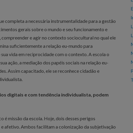
E
I
ue completa a necessária instrumentalidade para a gestão
L
ecimentos gerais sobre o mundo e seu funcionamento e
L
, compreender e agir no contexto sociocultural no qual ele
M
mina suficientemente a relação eu-mundo para
M
sua vida em reciprocidade com o contexto. A escola o
M
sua ação, a mediação dos papéis sociais na relação eu-
des. Assim capacitado, ele se reconhece cidadão e
ividualista.
T
os digitais e com tendência individualista, podem
o é missão da escola. Hoje, dois desses perigos
 e afetivo. Ambos facilitam a colonização da subjetivação