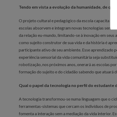
Tendo em vista a evolução da humanidade, de que 
O projeto cultural e pedagógico da escola capacita o in
escolas absorvem e integram novas tecnologias sem con
da relação eu-mundo, limitando-se à inovação em seus 
como sujeito construtor de sua vida e da história é apr
participante ativo de seu ambiente. Esse aprendizado p
experiência sensorial da vida comunitária seja substituí
robotização, nos próximos anos, onerará as escolas po
formação do sujeito e do cidadão sabendo que atuará d
Qual o papel da tecnologia no perfil do estudante 
A tecnologia transformou-se numa linguagem que o cid
ferramentas-sistemas que cercam os indivíduos de proc
fomenta a interação sem a mediação da vida interior. E