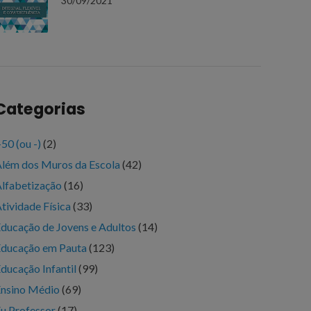
30/09/2021
Categorias
50 (ou -)
(2)
lém dos Muros da Escola
(42)
lfabetização
(16)
tividade Física
(33)
ducação de Jovens e Adultos
(14)
ducação em Pauta
(123)
ducação Infantil
(99)
nsino Médio
(69)
u Professor
(17)