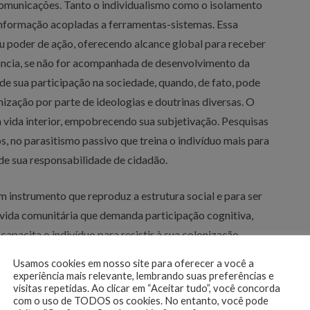
 comunicações. Tanto o individualismo como o isolamento
e informação acopladas a ferramentas-sistemas. Essa
seu poder de ação, oferecendo alcance global para receber
stância, se não for acompanhada de desenvolvimento da
 de sua participação na sociedade, quando, de fato, pode
nização por parte de ideologias e doutrinas diversas. O
a vida interior, empobrecendo sua subjetivação. Pesquisas
, no parasitismo passivo que treina o indivíduo mais para
de sua responsabilidade de cidadão.
m instrumento que reproduz a estrutura social e para ser
vida comunitária que demanda participação cognitiva,
 capacita o indivíduo para resistir à sua colonização
um mostrando a interdependência de sua ação na relação
Usamos cookies em nosso site para oferecer a você a
ola protagoniza a defesa das ameaças à vida interior e ao
experiência mais relevante, lembrando suas preferências e
visitas repetidas. Ao clicar em “Aceitar tudo”, você concorda
com o uso de TODOS os cookies. No entanto, você pode