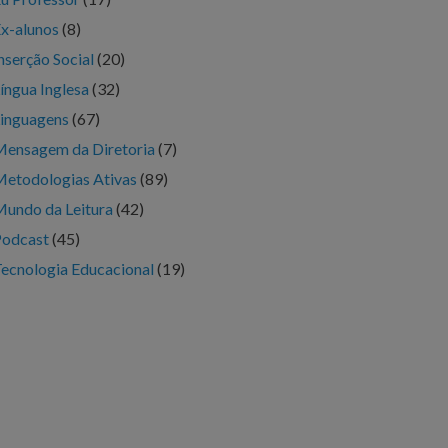
x-alunos
(8)
nserção Social
(20)
íngua Inglesa
(32)
inguagens
(67)
ensagem da Diretoria
(7)
etodologias Ativas
(89)
undo da Leitura
(42)
Podcast
(45)
ecnologia Educacional
(19)