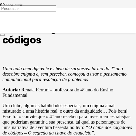
3 anos atrás
METODOLOGIAS ATIVAS
Somos caçadores de
códigos
Uma aula bem diferente e cheia de surpresas: turma do 4º ano
descobre enigma e, sem perceber, começou a usar o pensamento
computacional para resolução de problemas
Autoria:
Renata Ferrari – professora do 4º ano do Ensino
Fundamental
Um clube, algumas habilidades especiais, um enigma atual
misturado a uma história real, e outro da antiguidade… Pois bem!
Esse foi o convite que o 4º ano recebeu para investir em estratégias
que poderiam garantir a sua presença, tal qual as personagens de
uma narrativa de aventura baseada no livro
“O clube dos caçadores
de códigos – O segredo da chave do esqueleto”.