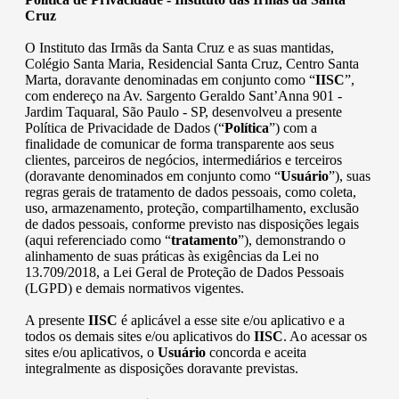
Cruz
O Instituto das Irmãs da Santa Cruz e as suas mantidas,
Colégio Santa Maria, Residencial Santa Cruz, Centro Santa
Marta, doravante denominadas em conjunto como “
IISC
”,
com endereço na Av. Sargento Geraldo Sant’Anna 901 -
Jardim Taquaral, São Paulo - SP, desenvolveu a presente
Política de Privacidade de Dados (“
Política
”) com a
finalidade de comunicar de forma transparente aos seus
clientes, parceiros de negócios, intermediários e terceiros
(doravante denominados em conjunto como “
Usuário
”), suas
regras gerais de tratamento de dados pessoais, como coleta,
uso, armazenamento, proteção, compartilhamento, exclusão
de dados pessoais, conforme previsto nas disposições legais
(aqui referenciado como “
tratamento
”), demonstrando o
alinhamento de suas práticas às exigências da Lei no
13.709/2018, a Lei Geral de Proteção de Dados Pessoais
(LGPD) e demais normativos vigentes.
A presente
IISC
é aplicável a esse site e/ou aplicativo e a
todos os demais sites e/ou aplicativos do
IISC
. Ao acessar os
sites e/ou aplicativos, o
Usuário
concorda e aceita
integralmente as disposições doravante previstas.