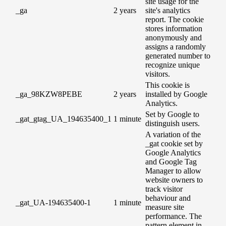
site usage for the
_ga
2 years
site's analytics
report. The cookie
stores information
anonymously and
assigns a randomly
generated number to
recognize unique
visitors.
This cookie is
_ga_98KZW8PEBE
2 years
installed by Google
Analytics.
Set by Google to
_gat_gtag_UA_194635400_1
1 minute
distinguish users.
A variation of the
_gat cookie set by
Google Analytics
and Google Tag
Manager to allow
website owners to
track visitor
behaviour and
_gat_UA-194635400-1
1 minute
measure site
performance. The
pattern element in