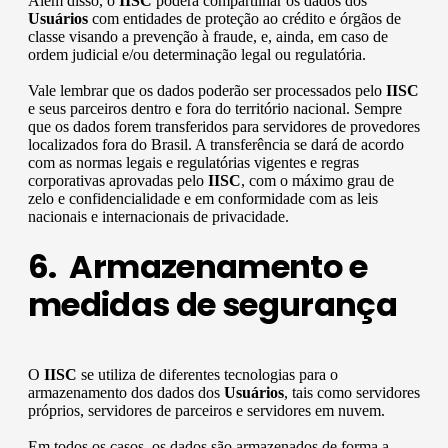
Além disso, o
IISC
poderá compartilhar os dados dos
Usuários
com entidades de proteção ao crédito e órgãos de
classe visando a prevenção à fraude, e, ainda, em caso de
ordem judicial e/ou determinação legal ou regulatória.
Vale lembrar que os dados poderão ser processados pelo
IISC
e seus parceiros dentro e fora do território nacional. Sempre
que os dados forem transferidos para servidores de provedores
localizados fora do Brasil. A transferência se dará de acordo
com as normas legais e regulatórias vigentes e regras
corporativas aprovadas pelo
IISC
, com o máximo grau de
zelo e confidencialidade e em conformidade com as leis
nacionais e internacionais de privacidade.
6. Armazenamento e
medidas de segurança
O
IISC
se utiliza de diferentes tecnologias para o
armazenamento dos dados dos
Usuários
, tais como servidores
próprios, servidores de parceiros e servidores em nuvem.
Em todos os casos, os dados são armazenados de forma a