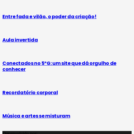
Entre fada e vilão, o poder da criação!
Aula invertida
Conectados no 5ºG: um site que dá orgulho de
conhecer
Recordatório corporal
Música e artes se misturam
Desenvolvido por: