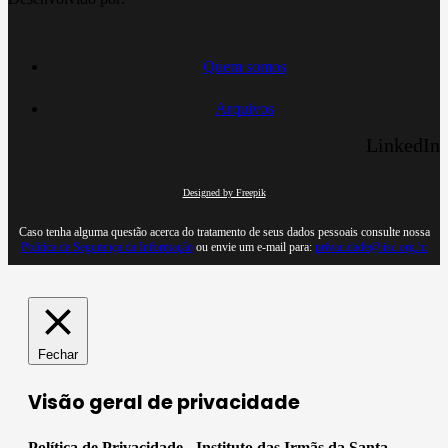
Quem somos
Arquivos
LinkedIn
Designed by Freepik
Caso tenha alguma questão acerca do tratamento de seus dados pessoais consulte nossa
Política de Segurança da Informação
ou envie um e-mail para:
privacidade@iisc.org.br
Fechar
Visão geral de privacidade
Política de Privacidade - Instituto das Irmãs da Santa