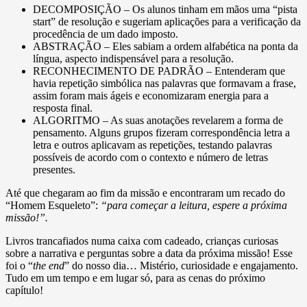
DECOMPOSIÇÃO – Os alunos tinham em mãos uma “pista
start” de resolução e sugeriam aplicações para a verificação da
procedência de um dado imposto.
ABSTRAÇÃO – Eles sabiam a ordem alfabética na ponta da
língua, aspecto indispensável para a resolução.
RECONHECIMENTO DE PADRÃO – Entenderam que
havia repetição simbólica nas palavras que formavam a frase,
assim foram mais ágeis e economizaram energia para a
resposta final.
ALGORITMO – As suas anotações revelarem a forma de
pensamento. Alguns grupos fizeram correspondência letra a
letra e outros aplicavam as repetições, testando palavras
possíveis de acordo com o contexto e número de letras
presentes.
Até que chegaram ao fim da missão e encontraram um recado do
“Homem Esqueleto”:
“para começar a leitura, espere a próxima
missão!”.
Livros trancafiados numa caixa com cadeado, crianças curiosas
sobre a narrativa e perguntas sobre a data da próxima missão! Esse
foi o “
the end
” do nosso dia… Mistério, curiosidade e engajamento.
Tudo em um tempo e em lugar só, para as cenas do próximo
capítulo!