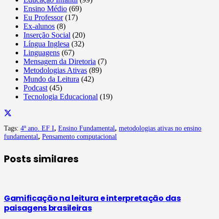
Ensino Médio
(69)
Eu Professor
(17)
Ex-alunos
(8)
Inserção Social
(20)
Língua Inglesa
(32)
Linguagens
(67)
Mensagem da Diretoria
(7)
Metodologias Ativas
(89)
Mundo da Leitura
(42)
Podcast
(45)
Tecnologia Educacional
(19)
Tags:
4º ano. EF I
,
Ensino Fundamental
,
metodologias ativas no ensino
fundamental
,
Pensamento computacional
Posts similares
Gamificação na leitura e interpretação das
paisagens brasileiras