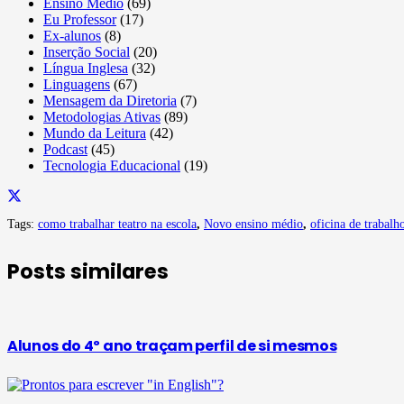
Ensino Médio
(69)
Eu Professor
(17)
Ex-alunos
(8)
Inserção Social
(20)
Língua Inglesa
(32)
Linguagens
(67)
Mensagem da Diretoria
(7)
Metodologias Ativas
(89)
Mundo da Leitura
(42)
Podcast
(45)
Tecnologia Educacional
(19)
Tags:
como trabalhar teatro na escola
,
Novo ensino médio
,
oficina de trabalh
Posts similares
Alunos do 4º ano traçam perfil de si mesmos