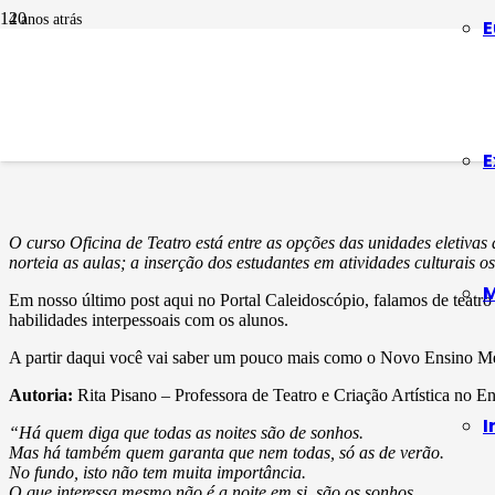
4 anos atrás
E
LINGUAGENS
Teatro na escola 
E
O curso Oficina de Teatro está entre as opções das unidades eletiv
norteia as aulas; a inserção dos estudantes em atividades culturais os
M
Em nosso último post aqui no Portal Caleidoscópio, falamos de teatro
habilidades interpessoais com os alunos.
A partir daqui você vai saber um pouco mais como o Novo Ensino Méd
Autoria:
Rita Pisano – Professora de Teatro e Criação Artística no 
I
“Há quem diga que todas as noites são de sonhos.
Mas há também quem garanta que nem todas, só as de verão.
No fundo, isto não tem muita importância.
O que interessa mesmo não é a noite em si, são os sonhos.