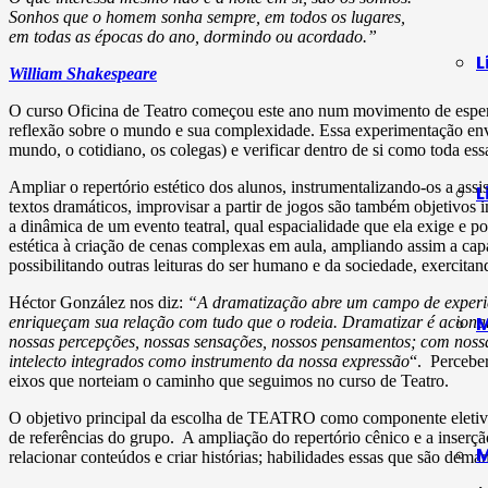
Sonhos que o homem sonha sempre, em todos os lugares,
em todas as épocas do ano, dormindo ou acordado.”
L
William Shakespeare
O curso Oficina de Teatro começou este ano num movimento de esperan
reflexão sobre o mundo e sua complexidade. Essa experimentação envo
mundo, o cotidiano, os colegas) e verificar dentro de si como toda e
Ampliar o repertório estético dos alunos, instrumentalizando-os a assis
L
textos dramáticos, improvisar a partir de jogos são também objetivos
a dinâmica de um evento teatral, qual espacialidade que ela exige e po
estética à criação de cenas complexas em aula, ampliando assim a capa
possibilitando outras leituras do ser humano e da sociedade, exercita
Héctor González nos diz:
“A dramatização abre um campo de experiênc
M
enriqueçam sua relação com tudo que o rodeia. Dramatizar é acionar
nossas percepções, nossas sensações, nossos pensamentos; com nossa
intelecto integrados como instrumento da nossa expressão
“. Percebe
eixos que norteiam o caminho que seguimos no curso de Teatro.
O objetivo principal da escolha de TEATRO como componente eletivo se
de referências do grupo. A ampliação do repertório cênico e a inserção
M
relacionar conteúdos e criar histórias; habilidades essas que são deman