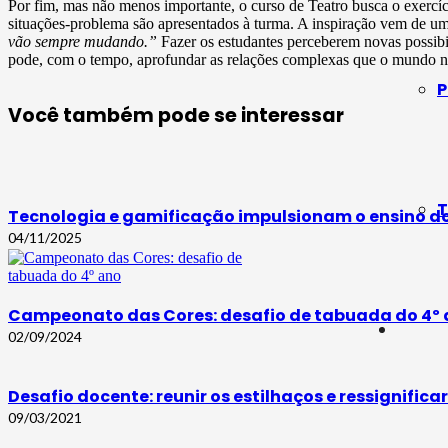
Por fim, mas não menos importante, o curso de Teatro busca o exercíci
situações-problema são apresentados à turma. A inspiração vem de u
vão sempre mudando.”
Fazer os estudantes perceberem novas possibi
pode, com o tempo, aprofundar as relações complexas que o mundo no
P
Você também pode se interessar
T
Tecnologia e gamificação impulsionam o ensino do 
04/11/2025
Campeonato das Cores: desafio de tabuada do 4º
02/09/2024
Desafio docente: reunir os estilhaços e ressignific
09/03/2021