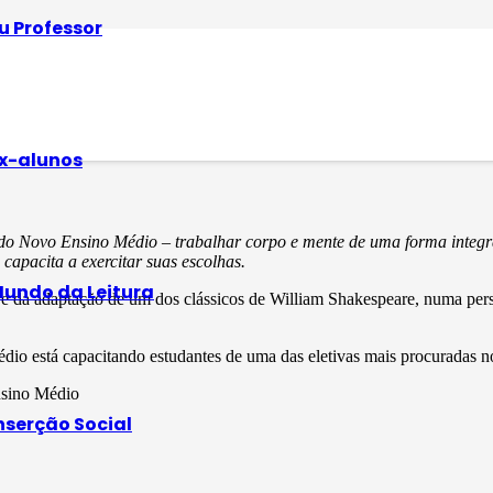
u Professor
– uma porta para o 
x-alunos
as do Novo Ensino Médio – trabalhar corpo e mente de uma forma integ
 capacita a exercitar suas escolhas.
undo da Leitura
 e da adaptação de um dos clássicos de William Shakespeare, numa persp
io está capacitando estudantes de uma das eletivas mais procuradas 
Ensino Médio
nserção Social