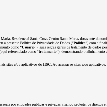
ta Maria, Residencial Santa Cruz, Centro Santa Marta, doravante deno
u a presente Política de Privacidade de Dados (“
Política
”) com a final
onjunto como “
Usuário
”), suas regras gerais de tratamento de dados p
 (aqui referenciado como “
tratamento
”), demonstrando o alinhamento d
mais sites e/ou aplicativos do
IISC
. Ao acessar os sites e/ou aplicativos,
ssoais por entidades públicas e privadas visando proteger os direitos e