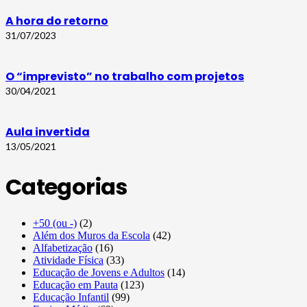
A hora do retorno
31/07/2023
O “imprevisto” no trabalho com projetos
30/04/2021
Aula invertida
13/05/2021
Categorias
+50 (ou -)
(2)
Além dos Muros da Escola
(42)
Alfabetização
(16)
Atividade Física
(33)
Educação de Jovens e Adultos
(14)
Educação em Pauta
(123)
Educação Infantil
(99)