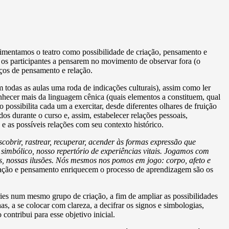
rimentamos o teatro como possibilidade de criação, pensamento e
 os participantes a pensarem no movimento de observar fora (o
aços de pensamento e relação.
em todas as aulas uma roda de indicações culturais), assim como ler
onhecer mais da linguagem cênica (quais elementos a constituem, qual
possibilita cada um a exercitar, desde diferentes olhares de fruição
s durante o curso e, assim, estabelecer relações pessoais,
e as possíveis relações com seu contexto histórico.
obrir, rastrear, recuperar, acender às formas expressão que
imbólico, nosso repertório de experiências vitais. Jogamos com
s, nossas ilusões. Nós mesmos nos pomos em jogo: corpo, afeto e
inação e pensamento enriquecem o processo de aprendizagem são os
ries num mesmo grupo de criação, a fim de ampliar as possibilidades
as, a se colocar com clareza, a decifrar os signos e simbologias,
contribui para esse objetivo inicial.