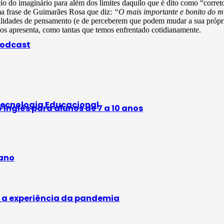
o do imaginário para além dos limites daquilo que é dito como “correto
ma frase de Guimarães Rosa que diz:
“O mais importante e bonito do mu
lidades de pensamento (e de perceberem que podem mudar a sua própria 
s apresenta, como tantas que temos enfrentado cotidianamente.
odcast
ecnologia Educacional
Inglês para alunos de 7 a 10 anos
 ano
ar a experiência da pandemia