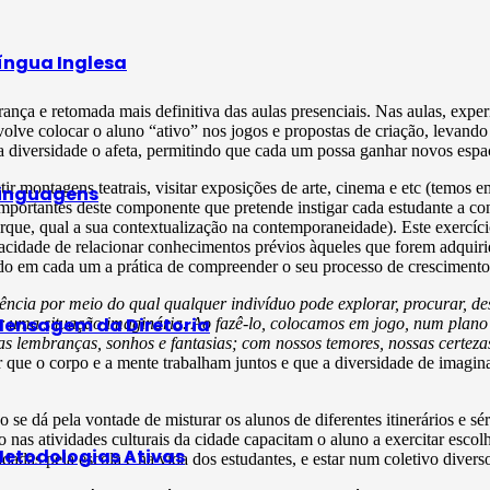
íngua Inglesa
ça e retomada mais definitiva das aulas presenciais. Nas aulas, expe
lve colocar o aluno “ativo” nos jogos e propostas de criação, levando
ssa diversidade o afeta, permitindo que cada um possa ganhar novos esp
tir montagens teatrais, visitar exposições de arte, cinema e etc (temos 
inguagens
 importantes deste componente que pretende instigar cada estudante a c
rque, qual a sua contextualização na contemporaneidade). Este exercício 
cidade de relacionar conhecimentos prévios àqueles que forem adquirido
ndo em cada um a prática de compreender o seu processo de crescimento 
ia por meio do qual qualquer indivíduo pode explorar, procurar, desc
ensagem da Diretoria
 uma situação imaginária. Ao fazê-lo, colocamos em jogo, num plano s
s lembranças, sonhos e fantasias; com nossos temores, nossas certeza
r que o corpo e a mente trabalham juntos e que a diversidade de imag
 dá pela vontade de misturar os alunos de diferentes itinerários e sé
 nas atividades culturais da cidade capacitam o aluno a exercitar escolh
etodologias Ativas
dadas pela escola e na vida dos estudantes, e estar num coletivo diverso 