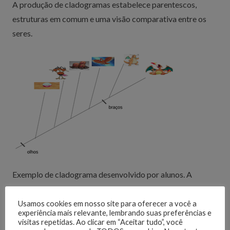
A produção de cladogramas estabelece parentescos,
estruturas em comum e uma visão comparativa entre os
seres.
Exemplo de cladograma desenvolvido por alunos. A
característica braços é indicada apenas nos seres que
compartilham essa estrutura. Entretanto, a estrutura olho é
Usamos cookies em nosso site para oferecer a você a
experiência mais relevante, lembrando suas preferências e
comum a todos.
visitas repetidas. Ao clicar em “Aceitar tudo”, você