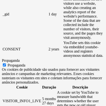
visitors use a website,
while also creating an
analytics report of the
_gid
1 day
website's performance.
Some of the data that are
collected include the
number of visitors, their
source, and the pages they
visit anonymously.
YouTube sets this cookie
via embedded youtube-
CONSENT
2 years
videos and registers
anonymous statistical data.
Propaganda
Propaganda
Os cookies de publicidade são usados ​​para fornecer aos visitantes
anúncios e campanhas de marketing relevantes. Esses cookies
rastreiam os visitantes em sites e coletam informações para fornecer
anúncios personalizados.
Cookie
Duração
Descrição
A cookie set by YouTube to
measure bandwidth that
5 months
VISITOR_INFO1_LIVE
determines whether the user
27 days
gets the new or old player