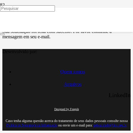
Obrigado!
Sua solicitação foi feita com sucesso! Por favor confirme a
mensagem em seu e-mail.
Desenvolvido por:
Quem somos
Arquivos
LinkedIn
Designed by Freepik
Caso tenha alguma questão acerca do tratamento de seus dados pessoais consulte nossa
Política de Segurança da Informação
ou envie um e-mail para:
privacidade@iisc.org.br