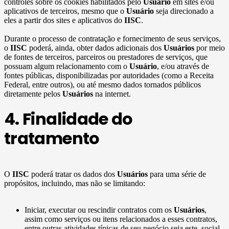
controles sobre os cookies habilitados pelo
Usuário
em sites e/ou
aplicativos de terceiros, mesmo que o
Usuário
seja direcionado a
eles a partir dos sites e aplicativos do
IISC
.
Durante o processo de contratação e fornecimento de seus serviços,
o
IISC
poderá, ainda, obter dados adicionais dos
Usuários
por meio
de fontes de terceiros, parceiros ou prestadores de serviços, que
possuam algum relacionamento com o
Usuário
, e/ou através de
fontes públicas, disponibilizadas por autoridades (como a Receita
Federal, entre outros), ou até mesmo dados tornados públicos
diretamente pelos
Usuários
na internet.
4. Finalidade do
tratamento
O
IISC
poderá tratar os dados dos
Usuários
para uma série de
propósitos, incluindo, mas não se limitando:
Iniciar, executar ou rescindir contratos com os
Usuários
,
assim como serviços ou itens relacionados a esses contratos,
entre outras atividades típicas de seu negócio seja este, social,