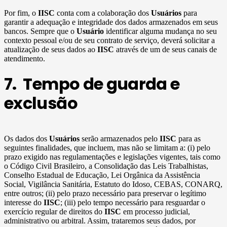
Por fim, o
IISC
conta com a colaboração dos
Usuários
para
garantir a adequação e integridade dos dados armazenados em seus
bancos. Sempre que o
Usuário
identificar alguma mudança no seu
contexto pessoal e/ou de seu contrato de serviço, deverá solicitar a
atualização de seus dados ao
IISC
através de um de seus canais de
atendimento.
7. Tempo de guarda e
exclusão
Os dados dos
Usuários
serão armazenados pelo
IISC
para as
seguintes finalidades, que incluem, mas não se limitam a: (i) pelo
prazo exigido nas regulamentações e legislações vigentes, tais como
o Código Civil Brasileiro, a Consolidação das Leis Trabalhistas,
Conselho Estadual de Educação, Lei Orgânica da Assistência
Social, Vigilância Sanitária, Estatuto do Idoso, CEBAS, CONARQ,
entre outros; (ii) pelo prazo necessário para preservar o legítimo
interesse do
IISC
; (iii) pelo tempo necessário para resguardar o
exercício regular de direitos do
IISC
em processo judicial,
administrativo ou arbitral. Assim, trataremos seus dados, por