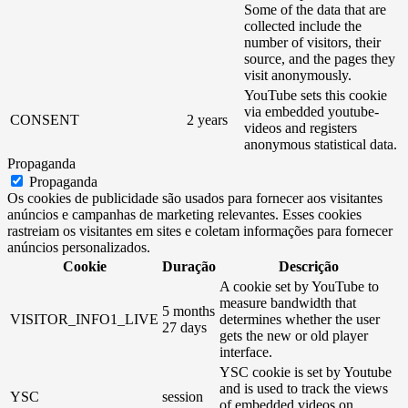
Some of the data that are
collected include the
number of visitors, their
source, and the pages they
visit anonymously.
YouTube sets this cookie
via embedded youtube-
CONSENT
2 years
videos and registers
anonymous statistical data.
Propaganda
Propaganda
Os cookies de publicidade são usados ​​para fornecer aos visitantes
anúncios e campanhas de marketing relevantes. Esses cookies
rastreiam os visitantes em sites e coletam informações para fornecer
anúncios personalizados.
Cookie
Duração
Descrição
A cookie set by YouTube to
measure bandwidth that
5 months
VISITOR_INFO1_LIVE
determines whether the user
27 days
gets the new or old player
interface.
YSC cookie is set by Youtube
and is used to track the views
YSC
session
of embedded videos on