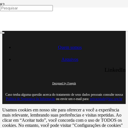
Resultado da Pesquisa
Desenvolvido por:
Quem somos
Arquivos
LinkedIn
Designed by Freepik
Caso tenha alguma questão acerca do tratamento de seus dados pessoais consulte nossa
Política de Segurança da Informação
ou envie um e-mail para:
privacidade@iisc.org.br
Usamos cookies em nosso site para oferecer a você a experiência
mais relevante, lembrando suas preferências e visitas repetidas. Ao
clicar em “Aceitar tudo”, você concorda com o uso de TODOS os
cookies. No entanto, você pode visitar "Configurações de cookies"