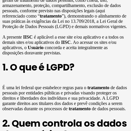
gerais de tratamento de dados pessoais, como coleta, uso,
armazenamento, proteção, compartilhamento, exclusão de dados
pessoais, conforme previsto nas disposições legais (aqui
referenciado como “
tratamento
”), demonstrando o alinhamento de
suas práticas às exigências da Lei no 13.709/2018, a Lei Geral de
Proteção de Dados Pessoais (LGPD) e demais normativos vigentes.
A presente
IISC
é aplicável a esse site e/ou aplicativo e a todos os
demais sites e/ou aplicativos do
IISC
. Ao acessar os sites e/ou
aplicativos, o
Usuário
concorda e aceita integralmente as
disposições doravante previstas.
1. O que é LGPD?
É uma lei federal que estabelece regras para o
tratamento
de dados
pessoais por entidades públicas e privadas visando proteger os
direitos e liberdades dos indivíduos e sua privacidade. A LGPD
garante direitos aos titulares dos dados e prevê condições a serem
observadas durante os processos de
tratamento
de dados pessoais.
2. Quem controla os dados