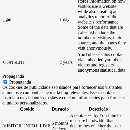
stores information on how
visitors use a website,
while also creating an
analytics report of the
_gid
1 day
website's performance.
Some of the data that are
collected include the
number of visitors, their
source, and the pages they
visit anonymously.
YouTube sets this cookie
via embedded youtube-
CONSENT
2 years
videos and registers
anonymous statistical data.
Propaganda
Propaganda
Os cookies de publicidade são usados ​​para fornecer aos visitantes
anúncios e campanhas de marketing relevantes. Esses cookies
rastreiam os visitantes em sites e coletam informações para fornecer
anúncios personalizados.
Cookie
Duração
Descrição
A cookie set by YouTube to
measure bandwidth that
5 months
VISITOR_INFO1_LIVE
determines whether the user
27 days