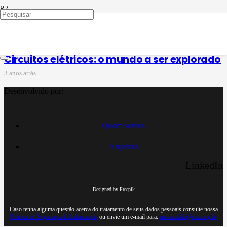
3ª série do ensino médio
Circuitos elétricos: o mundo a ser explorado
3 anos atrás
Desenvolvido por:
Quem somos
Arquivos
LinkedIn
Designed by Freepik
Caso tenha alguma questão acerca do tratamento de seus dados pessoais consulte nossa
Política de Segurança da Informação
ou envie um e-mail para:
privacidade@iisc.org.br