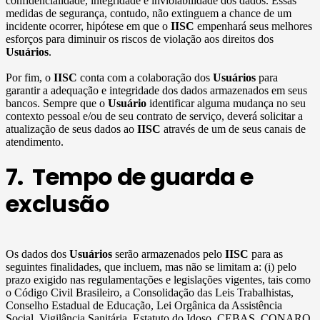
confidencialidade, integridade e inviolabilidade dos dados. Essas
medidas de segurança, contudo, não extinguem a chance de um
incidente ocorrer, hipótese em que o
IISC
empenhará seus melhores
esforços para diminuir os riscos de violação aos direitos dos
Usuários
.
Por fim, o
IISC
conta com a colaboração dos
Usuários
para
garantir a adequação e integridade dos dados armazenados em seus
bancos. Sempre que o
Usuário
identificar alguma mudança no seu
contexto pessoal e/ou de seu contrato de serviço, deverá solicitar a
atualização de seus dados ao
IISC
através de um de seus canais de
atendimento.
7. Tempo de guarda e
exclusão
Os dados dos
Usuários
serão armazenados pelo
IISC
para as
seguintes finalidades, que incluem, mas não se limitam a: (i) pelo
prazo exigido nas regulamentações e legislações vigentes, tais como
o Código Civil Brasileiro, a Consolidação das Leis Trabalhistas,
Conselho Estadual de Educação, Lei Orgânica da Assistência
Social, Vigilância Sanitária, Estatuto do Idoso, CEBAS, CONARQ,