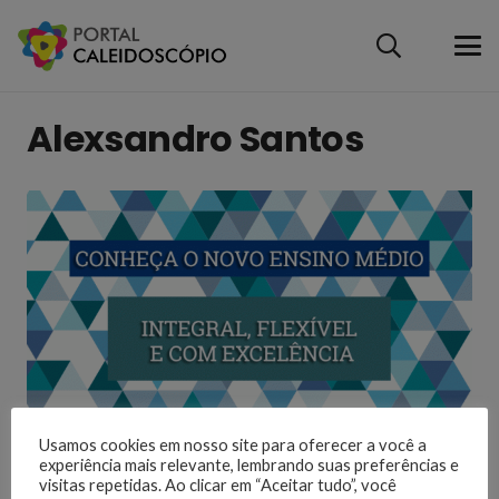
Alexsandro Santos
Usamos cookies em nosso site para oferecer a você a
E esse tal de Novo Ensino Médio?
experiência mais relevante, lembrando suas preferências e
visitas repetidas. Ao clicar em “Aceitar tudo”, você
5 anos atrás