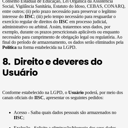
Conselho Estadual de Educação, Lei Orgânica da Assistência
Social, Vigilância Sanitária, Estatuto do Idoso, CEBAS, CONARQ,
entre outros; (ii) pelo prazo necessário para preservar o legítimo
interesse do
IISC
; (iii) pelo tempo necessário para resguardar o
exercício regular de direitos do
IISC
em processo judicial,
administrativo ou arbitral. Assim, trataremos seus dados, por
exemplo, durante os prazos prescricionais aplicáveis ou enquanto
necessário para cumprimento de obrigação legal ou regulatória. Ao
final do período de armazenamento, os dados serão eliminados pela
Política
na forma estabelecida na LGPD.
8. Direito e deveres do
Usuário
Conforme estabelecido na LGPD, o
Usuário
poderá, por meio dos
canais oficiais do
IISC
, apresentar os seguintes pedidos:
Acesso - Saiba quais dados pessoais são armazenados no
IISC
;
Exclusão - Solicite a eliminação/bloqueio dos seus dados