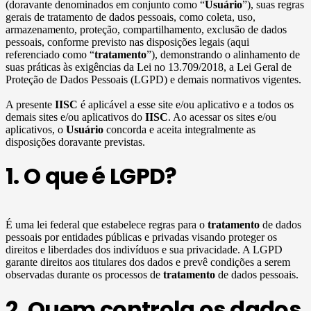
(doravante denominados em conjunto como “
Usuário
”), suas regras
gerais de tratamento de dados pessoais, como coleta, uso,
armazenamento, proteção, compartilhamento, exclusão de dados
pessoais, conforme previsto nas disposições legais (aqui
referenciado como “
tratamento
”), demonstrando o alinhamento de
suas práticas às exigências da Lei no 13.709/2018, a Lei Geral de
Proteção de Dados Pessoais (LGPD) e demais normativos vigentes.
A presente
IISC
é aplicável a esse site e/ou aplicativo e a todos os
demais sites e/ou aplicativos do
IISC
. Ao acessar os sites e/ou
aplicativos, o
Usuário
concorda e aceita integralmente as
disposições doravante previstas.
1. O que é LGPD?
É uma lei federal que estabelece regras para o
tratamento
de dados
pessoais por entidades públicas e privadas visando proteger os
direitos e liberdades dos indivíduos e sua privacidade. A LGPD
garante direitos aos titulares dos dados e prevê condições a serem
observadas durante os processos de
tratamento
de dados pessoais.
2. Quem controla os dados