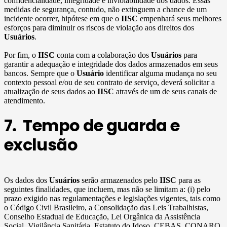
confidencialidade, integridade e inviolabilidade dos dados. Essas
medidas de segurança, contudo, não extinguem a chance de um
incidente ocorrer, hipótese em que o
IISC
empenhará seus melhores
esforços para diminuir os riscos de violação aos direitos dos
Usuários
.
Por fim, o
IISC
conta com a colaboração dos
Usuários
para
garantir a adequação e integridade dos dados armazenados em seus
bancos. Sempre que o
Usuário
identificar alguma mudança no seu
contexto pessoal e/ou de seu contrato de serviço, deverá solicitar a
atualização de seus dados ao
IISC
através de um de seus canais de
atendimento.
7. Tempo de guarda e
exclusão
Os dados dos
Usuários
serão armazenados pelo
IISC
para as
seguintes finalidades, que incluem, mas não se limitam a: (i) pelo
prazo exigido nas regulamentações e legislações vigentes, tais como
o Código Civil Brasileiro, a Consolidação das Leis Trabalhistas,
Conselho Estadual de Educação, Lei Orgânica da Assistência
Social, Vigilância Sanitária, Estatuto do Idoso, CEBAS, CONARQ,