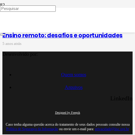
Formação docente
Ensino remoto: desafios e oportunidades
5 anos atrás
Desenvolvido por:
Quem somos
Arquivos
LinkedIn
Designed by Freepik
Caso tenha alguma questão acerca do tratamento de seus dados pessoais consulte nossa
Política de Segurança da Informação
ou envie um e-mail para:
privacidade@iisc.org.br