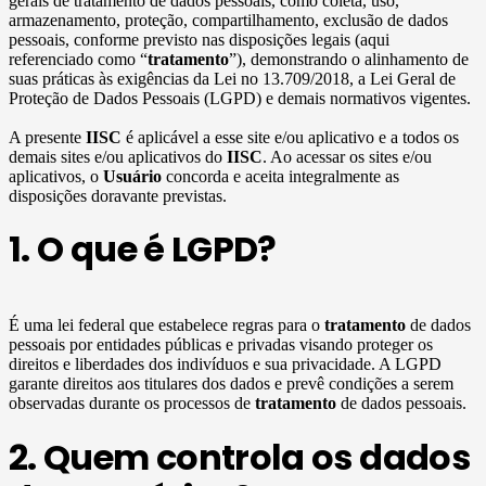
gerais de tratamento de dados pessoais, como coleta, uso,
armazenamento, proteção, compartilhamento, exclusão de dados
pessoais, conforme previsto nas disposições legais (aqui
referenciado como “
tratamento
”), demonstrando o alinhamento de
suas práticas às exigências da Lei no 13.709/2018, a Lei Geral de
Proteção de Dados Pessoais (LGPD) e demais normativos vigentes.
A presente
IISC
é aplicável a esse site e/ou aplicativo e a todos os
demais sites e/ou aplicativos do
IISC
. Ao acessar os sites e/ou
aplicativos, o
Usuário
concorda e aceita integralmente as
disposições doravante previstas.
1. O que é LGPD?
É uma lei federal que estabelece regras para o
tratamento
de dados
pessoais por entidades públicas e privadas visando proteger os
direitos e liberdades dos indivíduos e sua privacidade. A LGPD
garante direitos aos titulares dos dados e prevê condições a serem
observadas durante os processos de
tratamento
de dados pessoais.
2. Quem controla os dados