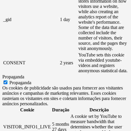
stores information on how
visitors use a website,
while also creating an
analytics report of the
_gid
1 day
website's performance.
Some of the data that are
collected include the
number of visitors, their
source, and the pages they
visit anonymously.
YouTube sets this cookie
via embedded youtube-
CONSENT
2 years
videos and registers
anonymous statistical data.
Propaganda
Propaganda
Os cookies de publicidade são usados ​​para fornecer aos visitantes
anúncios e campanhas de marketing relevantes. Esses cookies
rastreiam os visitantes em sites e coletam informações para fornecer
anúncios personalizados.
Cookie
Duração
Descrição
A cookie set by YouTube to
measure bandwidth that
5 months
VISITOR_INFO1_LIVE
determines whether the user
27 days