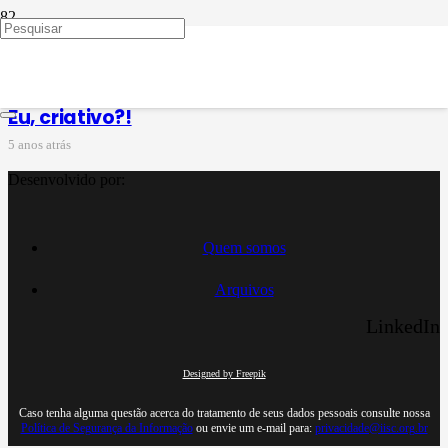
inovação
Eu, criativo?!
5 anos atrás
Desenvolvido por:
Quem somos
Arquivos
LinkedIn
Designed by Freepik
Caso tenha alguma questão acerca do tratamento de seus dados pessoais consulte nossa
Política de Segurança da Informação
ou envie um e-mail para:
privacidade@iisc.org.br