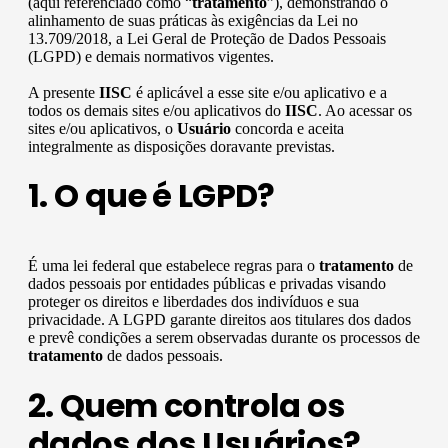
(aqui referenciado como “
tratamento
”), demonstrando o
alinhamento de suas práticas às exigências da Lei no
13.709/2018, a Lei Geral de Proteção de Dados Pessoais
(LGPD) e demais normativos vigentes.
A presente
IISC
é aplicável a esse site e/ou aplicativo e a
todos os demais sites e/ou aplicativos do
IISC
. Ao acessar os
sites e/ou aplicativos, o
Usuário
concorda e aceita
integralmente as disposições doravante previstas.
1. O que é LGPD?
É uma lei federal que estabelece regras para o
tratamento
de
dados pessoais por entidades públicas e privadas visando
proteger os direitos e liberdades dos indivíduos e sua
privacidade. A LGPD garante direitos aos titulares dos dados
e prevê condições a serem observadas durante os processos de
tratamento
de dados pessoais.
2. Quem controla os
dados dos Usuários?