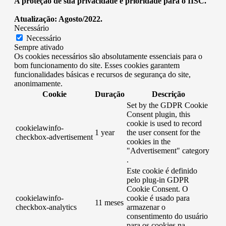
A proteção de sua privacidade é prioridade para o IISC.
Atualização: Agosto/2022.
Necessário
Necessário
Sempre ativado
Os cookies necessários são absolutamente essenciais para o
bom funcionamento do site. Esses cookies garantem
funcionalidades básicas e recursos de segurança do site,
anonimamente.
Cookie
Duração
Descrição
Set by the GDPR Cookie
Consent plugin, this
cookie is used to record
cookielawinfo-
1 year
the user consent for the
checkbox-advertisement
cookies in the
"Advertisement" category
.
Este cookie é definido
pelo plug-in GDPR
Cookie Consent. O
cookielawinfo-
cookie é usado para
11 meses
checkbox-analytics
armazenar o
consentimento do usuário
para os cookies na