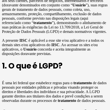
aos seus clientes, parceiros de negócios, intermediários e terceiros
(doravante denominados em conjunto como “
Usuário
”), suas regras
gerais de tratamento de dados pessoais, como coleta, uso,
armazenamento, proteção, compartilhamento, exclusão de dados
pessoais, conforme previsto nas disposições legais (aqui
referenciado como “
tratamento
”), demonstrando o alinhamento de
suas práticas às exigências da Lei no 13.709/2018, a Lei Geral de
Proteção de Dados Pessoais (LGPD) e demais normativos vigentes.
A presente
IISC
é aplicável a esse site e/ou aplicativo e a todos os
demais sites e/ou aplicativos do
IISC
. Ao acessar os sites e/ou
aplicativos, o
Usuário
concorda e aceita integralmente as
disposições doravante previstas.
1. O que é LGPD?
É uma lei federal que estabelece regras para o
tratamento
de dados
pessoais por entidades públicas e privadas visando proteger os
direitos e liberdades dos indivíduos e sua privacidade. A LGPD
garante direitos aos titulares dos dados e prevê condições a serem
observadas durante os processos de
tratamento
de dados pessoais.