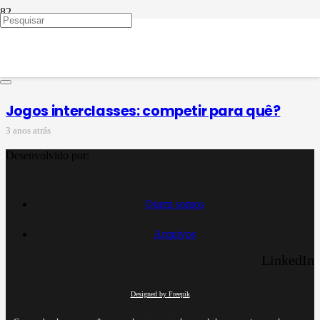
jogos interclasses no
ensino fundamental II
Jogos interclasses: competir para quê?
3 anos atrás
Desenvolvido por:
Quem somos
Arquivos
LinkedIn
Designed by Freepik