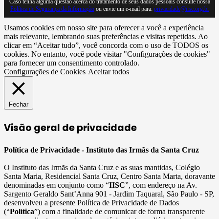
Caso tenha alguma questão acerca do tratamento de seus dados pessoais consulte nossa
Política de Segurança da Informação
ou envie um e-mail para:
privacidade@iisc.org.br
Usamos cookies em nosso site para oferecer a você a experiência
mais relevante, lembrando suas preferências e visitas repetidas. Ao
clicar em “Aceitar tudo”, você concorda com o uso de TODOS os
cookies. No entanto, você pode visitar "Configurações de cookies"
para fornecer um consentimento controlado.
Configurações de Cookies
Aceitar todos
Fechar
Visão geral de privacidade
Política de Privacidade - Instituto das Irmãs da Santa Cruz
O Instituto das Irmãs da Santa Cruz e as suas mantidas, Colégio
Santa Maria, Residencial Santa Cruz, Centro Santa Marta, doravante
denominadas em conjunto como “
IISC
”, com endereço na Av.
Sargento Geraldo Sant’Anna 901 - Jardim Taquaral, São Paulo - SP,
desenvolveu a presente Política de Privacidade de Dados
(“
Política
”) com a finalidade de comunicar de forma transparente