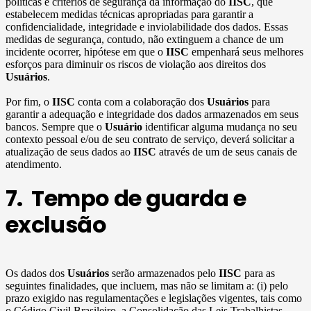
políticas e critérios de segurança da informação do
IISC
, que
estabelecem medidas técnicas apropriadas para garantir a
confidencialidade, integridade e inviolabilidade dos dados. Essas
medidas de segurança, contudo, não extinguem a chance de um
incidente ocorrer, hipótese em que o
IISC
empenhará seus melhores
esforços para diminuir os riscos de violação aos direitos dos
Usuários
.
Por fim, o
IISC
conta com a colaboração dos
Usuários
para
garantir a adequação e integridade dos dados armazenados em seus
bancos. Sempre que o
Usuário
identificar alguma mudança no seu
contexto pessoal e/ou de seu contrato de serviço, deverá solicitar a
atualização de seus dados ao
IISC
através de um de seus canais de
atendimento.
7. Tempo de guarda e
exclusão
Os dados dos
Usuários
serão armazenados pelo
IISC
para as
seguintes finalidades, que incluem, mas não se limitam a: (i) pelo
prazo exigido nas regulamentações e legislações vigentes, tais como
o Código Civil Brasileiro, a Consolidação das Leis Trabalhistas,