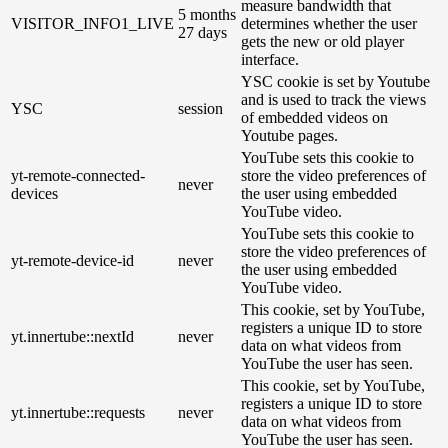
measure bandwidth that
5 months
VISITOR_INFO1_LIVE
determines whether the user
27 days
gets the new or old player
interface.
YSC cookie is set by Youtube
and is used to track the views
YSC
session
of embedded videos on
Youtube pages.
YouTube sets this cookie to
yt-remote-connected-
store the video preferences of
never
devices
the user using embedded
YouTube video.
YouTube sets this cookie to
store the video preferences of
yt-remote-device-id
never
the user using embedded
YouTube video.
This cookie, set by YouTube,
registers a unique ID to store
yt.innertube::nextId
never
data on what videos from
YouTube the user has seen.
This cookie, set by YouTube,
registers a unique ID to store
yt.innertube::requests
never
data on what videos from
YouTube the user has seen.