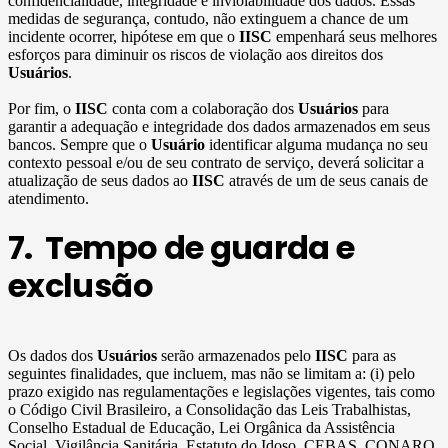
confidencialidade, integridade e inviolabilidade dos dados. Essas
medidas de segurança, contudo, não extinguem a chance de um
incidente ocorrer, hipótese em que o
IISC
empenhará seus melhores
esforços para diminuir os riscos de violação aos direitos dos
Usuários
.
Por fim, o
IISC
conta com a colaboração dos
Usuários
para
garantir a adequação e integridade dos dados armazenados em seus
bancos. Sempre que o
Usuário
identificar alguma mudança no seu
contexto pessoal e/ou de seu contrato de serviço, deverá solicitar a
atualização de seus dados ao
IISC
através de um de seus canais de
atendimento.
7. Tempo de guarda e
exclusão
Os dados dos
Usuários
serão armazenados pelo
IISC
para as
seguintes finalidades, que incluem, mas não se limitam a: (i) pelo
prazo exigido nas regulamentações e legislações vigentes, tais como
o Código Civil Brasileiro, a Consolidação das Leis Trabalhistas,
Conselho Estadual de Educação, Lei Orgânica da Assistência
Social, Vigilância Sanitária, Estatuto do Idoso, CEBAS, CONARQ,