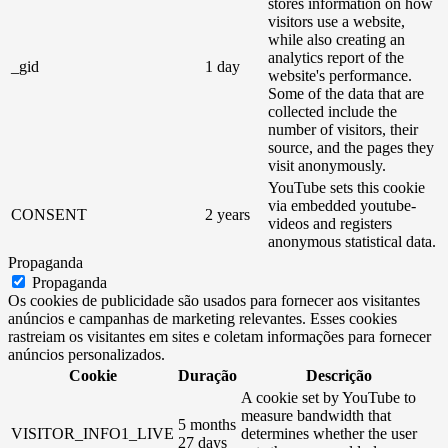
stores information on how
visitors use a website,
while also creating an
analytics report of the
_gid
1 day
website's performance.
Some of the data that are
collected include the
number of visitors, their
source, and the pages they
visit anonymously.
YouTube sets this cookie
via embedded youtube-
CONSENT
2 years
videos and registers
anonymous statistical data.
Propaganda
Propaganda
Os cookies de publicidade são usados ​​para fornecer aos visitantes
anúncios e campanhas de marketing relevantes. Esses cookies
rastreiam os visitantes em sites e coletam informações para fornecer
anúncios personalizados.
Cookie
Duração
Descrição
A cookie set by YouTube to
measure bandwidth that
5 months
VISITOR_INFO1_LIVE
determines whether the user
27 days