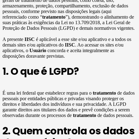
gerais de tratamento de dados pessoais, como coleta, uso,
armazenamento, proteção, compartilhamento, exclusão de dados
pessoais, conforme previsto nas disposições legais (aqui
referenciado como “
tratamento
”), demonstrando o alinhamento de
suas práticas às exigências da Lei no 13.709/2018, a Lei Geral de
Proteção de Dados Pessoais (LGPD) e demais normativos vigentes.
A presente
IISC
é aplicável a esse site e/ou aplicativo e a todos os
demais sites e/ou aplicativos do
IISC
. Ao acessar os sites e/ou
aplicativos, o
Usuário
concorda e aceita integralmente as
disposições doravante previstas.
1. O que é LGPD?
É uma lei federal que estabelece regras para o
tratamento
de dados
pessoais por entidades públicas e privadas visando proteger os
direitos e liberdades dos indivíduos e sua privacidade. A LGPD
garante direitos aos titulares dos dados e prevê condições a serem
observadas durante os processos de
tratamento
de dados pessoais.
2. Quem controla os dados