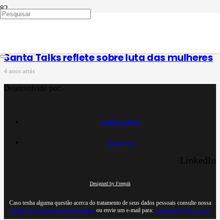
Santa Talks
Santa Talks reflete sobre luta das mulheres
4 anos atrás
Desenvolvido por:
Quem somos
Arquivos
LinkedIn
Designed by Freepik
Caso tenha alguma questão acerca do tratamento de seus dados pessoais consulte nossa
Política de Segurança da Informação
ou envie um e-mail para:
privacidade@iisc.org.br