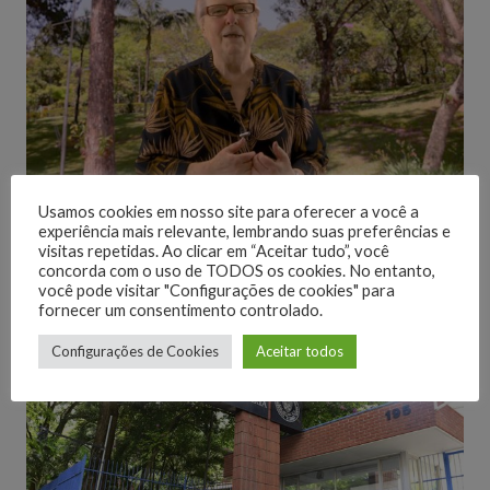
Usamos cookies em nosso site para oferecer a você a
É hora de planejar 2022!
experiência mais relevante, lembrando suas preferências e
5 anos atrás
visitas repetidas. Ao clicar em “Aceitar tudo”, você
concorda com o uso de TODOS os cookies. No entanto,
você pode visitar "Configurações de cookies" para
fornecer um consentimento controlado.
Configurações de Cookies
Aceitar todos