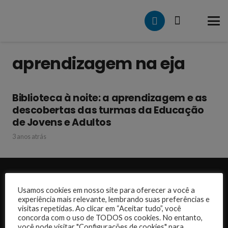
aprendizagem na eja
Biblioteca à noite: a aprendizagem e as
descobertas das turmas da Educação
de Jovens e Adultos
3 anos atrás
Desenvolvido por:
Usamos cookies em nosso site para oferecer a você a
experiência mais relevante, lembrando suas preferências e
visitas repetidas. Ao clicar em “Aceitar tudo”, você
concorda com o uso de TODOS os cookies. No entanto,
você pode visitar "Configurações de cookies" para