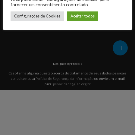
fornecer um consentimento controlado.
Quem somos
Configurações de Cookies
Aceitar todos
Arquivos
Designed by Freepik
Caso tenha alguma questão acerca do tratamento de seus dados pessoais
consulte nossa
Política de Segurança da Informação
ou envie um e-mail
para:
privacidade@iisc.org.br