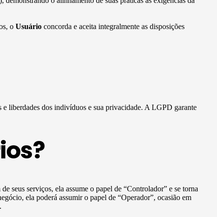
), demonstrando o alinhamento de suas práticas às exigências da
vos, o
Usuário
concorda e aceita integralmente as disposições
os e liberdades dos indivíduos e sua privacidade. A LGPD garante
ios?
m de seus serviços, ela assume o papel de “Controlador” e se torna
negócio, ela poderá assumir o papel de “Operador”, ocasião em
.