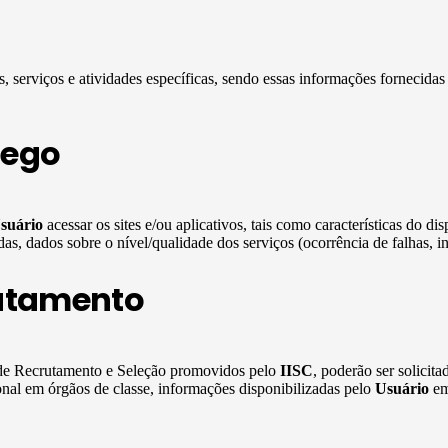
, serviços e atividades específicas, sendo essas informações fornecidas
fego
suário
acessar os sites e/ou aplicativos, tais como características do di
s, dados sobre o nível/qualidade dos serviços (ocorrência de falhas, int
utamento
s de Recrutamento e Seleção promovidos pelo
IISC
, poderão ser solicit
onal em órgãos de classe, informações disponibilizadas pelo
Usuário
em 