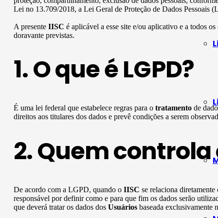
proteção, compartilhamento, exclusão de dados pessoais, conforme 
Lei no 13.709/2018, a Lei Geral de Proteção de Dados Pessoais (
A presente
IISC
é aplicável a esse site e/ou aplicativo e a todos os
doravante previstas.
L
1. O que é LGPD?
L
É uma lei federal que estabelece regras para o
tratamento
de dados
direitos aos titulares dos dados e prevê condições a serem observa
2. Quem controla 
M
De acordo com a LGPD, quando o
IISC
se relaciona diretament
responsável por definir como e para que fim os dados serão utiliz
que deverá tratar os dados dos
Usuários
baseada exclusivamente na