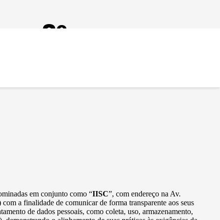
ra o 8º ano
a
enominadas em conjunto como “
IISC
”, com endereço na Av.
) com a finalidade de comunicar de forma transparente aos seus
tratamento de dados pessoais, como coleta, uso, armazenamento,