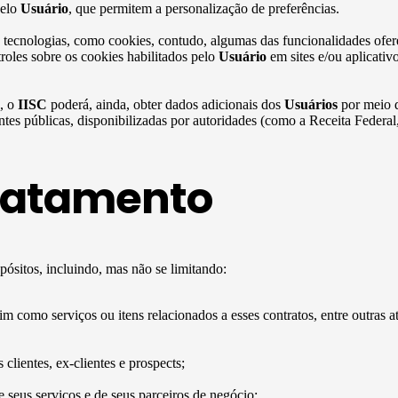
pelo
Usuário
, que permitem a personalização de preferências.
 tecnologias, como cookies, contudo, algumas das funcionalidades ofere
roles sobre os cookies habilitados pelo
Usuário
em sites e/ou aplicativ
s, o
IISC
poderá, ainda, obter dados adicionais dos
Usuários
por meio d
ontes públicas, disponibilizadas por autoridades (como a Receita Federa
tratamento
pósitos, incluindo, mas não se limitando:
sim como serviços ou itens relacionados a esses contratos, entre outras a
lientes, ex-clientes e prospects;
 seus serviços e de seus parceiros de negócio;