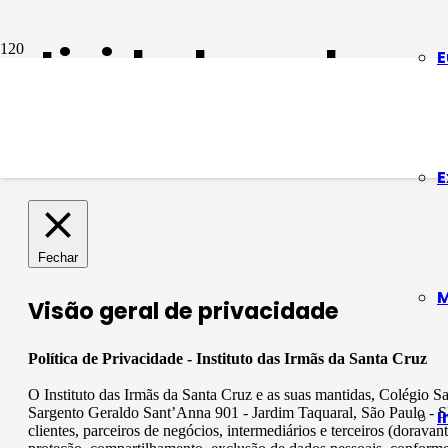
atividades sobre a
E
Festa à vista: uma viagem pelo sertão nordes
3 anos atrás
E
Fechar
M
Visão geral de privacidade
Política de Privacidade - Instituto das Irmãs da Santa Cruz
O Instituto das Irmãs da Santa Cruz e as suas mantidas, Colégio 
Sargento Geraldo Sant’Anna 901 - Jardim Taquaral, São Paulo - SP
I
clientes, parceiros de negócios, intermediários e terceiros (dora