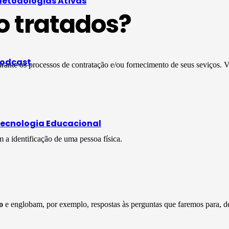
etodologias Ativas
o tratados?
odcast
rante os processos de contratação e/ou fornecimento de seus seviços. 
ecnologia Educacional
a identificação de uma pessoa física.
o
e englobam, por exemplo, respostas às perguntas que faremos para, de