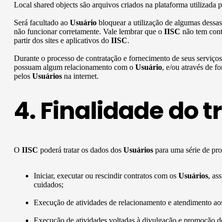
Local shared objects são arquivos criados na plataforma utilizada 
Será facultado ao
Usuário
bloquear a utilização de algumas dessas
não funcionar corretamente. Vale lembrar que o
IISC
não tem cont
partir dos sites e aplicativos do
IISC
.
Durante o processo de contratação e fornecimento de seus serviço
possuam algum relacionamento com o
Usuário
, e/ou através de f
pelos
Usuários
na internet.
4. Finalidade do 
O
IISC
poderá tratar os dados dos
Usuários
para uma série de pro
Iniciar, executar ou rescindir contratos com os
Usuários
, as
cuidados;
Execução de atividades de relacionamento e atendimento aos c
Execução de atividades voltadas à divulgação e promoção de