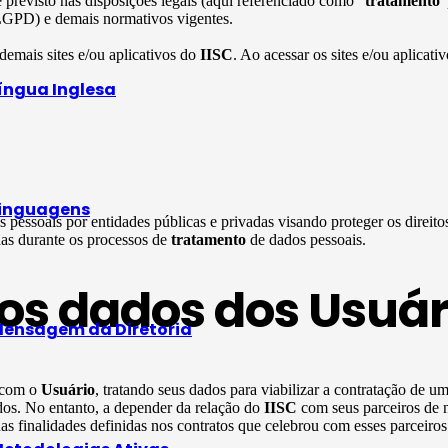
previsto nas disposições legais (aqui referenciado como “
tratamento
”
LGPD) e demais normativos vigentes.
 demais sites e/ou aplicativos do
IISC
. Ao acessar os sites e/ou aplicati
íngua Inglesa
inguagens
 pessoais por entidades públicas e privadas visando proteger os direit
das durante os processos de
tratamento
de dados pessoais.
os dados dos Usuár
ensagem da Diretoria
e com o
Usuário
, tratando seus dados para viabilizar a contratação de u
ados. No entanto, a depender da relação do
IISC
com seus parceiros de 
s finalidades definidas nos contratos que celebrou com esses parceiros