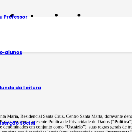
s festas juninas pa
u Professor
tino por meio da leitura, ritmo e indumentári
x-alunos
undo da Leitura
Santa Maria, Residencial Santa Cruz, Centro Santa Marta, doravante d
, desenvolveu a presente Política de Privacidade de Dados (“
Política
”
nserção Social
vante denominados em conjunto como “
Usuário
”), suas regras gerais de 