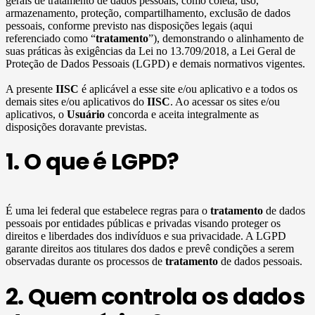
gerais de tratamento de dados pessoais, como coleta, uso,
armazenamento, proteção, compartilhamento, exclusão de dados
pessoais, conforme previsto nas disposições legais (aqui
referenciado como “
tratamento
”), demonstrando o alinhamento de
suas práticas às exigências da Lei no 13.709/2018, a Lei Geral de
Proteção de Dados Pessoais (LGPD) e demais normativos vigentes.
A presente
IISC
é aplicável a esse site e/ou aplicativo e a todos os
demais sites e/ou aplicativos do
IISC
. Ao acessar os sites e/ou
aplicativos, o
Usuário
concorda e aceita integralmente as
disposições doravante previstas.
1. O que é LGPD?
É uma lei federal que estabelece regras para o
tratamento
de dados
pessoais por entidades públicas e privadas visando proteger os
direitos e liberdades dos indivíduos e sua privacidade. A LGPD
garante direitos aos titulares dos dados e prevê condições a serem
observadas durante os processos de
tratamento
de dados pessoais.
2. Quem controla os dados