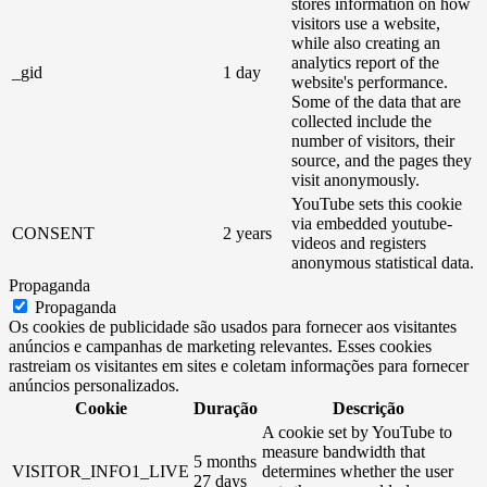
stores information on how
visitors use a website,
while also creating an
analytics report of the
_gid
1 day
website's performance.
Some of the data that are
collected include the
number of visitors, their
source, and the pages they
visit anonymously.
YouTube sets this cookie
via embedded youtube-
CONSENT
2 years
videos and registers
anonymous statistical data.
Propaganda
Propaganda
Os cookies de publicidade são usados ​​para fornecer aos visitantes
anúncios e campanhas de marketing relevantes. Esses cookies
rastreiam os visitantes em sites e coletam informações para fornecer
anúncios personalizados.
Cookie
Duração
Descrição
A cookie set by YouTube to
measure bandwidth that
5 months
VISITOR_INFO1_LIVE
determines whether the user
27 days