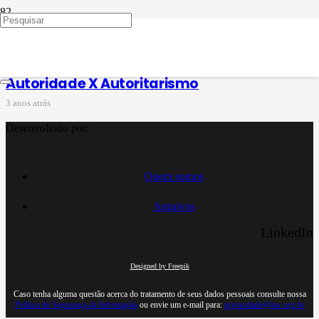
autoritarismo e educação
Autoridade X Autoritarismo
3 anos atrás
Desenvolvido por:
Quem somos
Arquivos
LinkedIn
Designed by Freepik
Caso tenha alguma questão acerca do tratamento de seus dados pessoais consulte nossa
Política de Segurança da Informação
ou envie um e-mail para:
privacidade@iisc.org.br