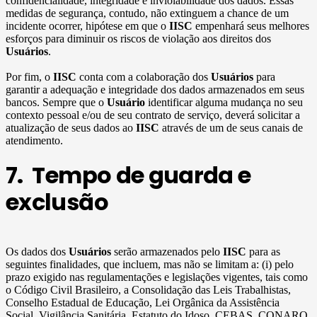
confidencialidade, integridade e inviolabilidade dos dados. Essas
medidas de segurança, contudo, não extinguem a chance de um
incidente ocorrer, hipótese em que o
IISC
empenhará seus melhores
esforços para diminuir os riscos de violação aos direitos dos
Usuários
.
Por fim, o
IISC
conta com a colaboração dos
Usuários
para
garantir a adequação e integridade dos dados armazenados em seus
bancos. Sempre que o
Usuário
identificar alguma mudança no seu
contexto pessoal e/ou de seu contrato de serviço, deverá solicitar a
atualização de seus dados ao
IISC
através de um de seus canais de
atendimento.
7. Tempo de guarda e
exclusão
Os dados dos
Usuários
serão armazenados pelo
IISC
para as
seguintes finalidades, que incluem, mas não se limitam a: (i) pelo
prazo exigido nas regulamentações e legislações vigentes, tais como
o Código Civil Brasileiro, a Consolidação das Leis Trabalhistas,
Conselho Estadual de Educação, Lei Orgânica da Assistência
Social, Vigilância Sanitária, Estatuto do Idoso, CEBAS, CONARQ,