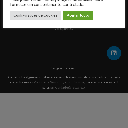
fornecer um consentimento controlado.
Quem somos
Configurações de Cookies
Aceitar todos
Arquivos
Designed by Freepik
Caso tenha alguma questão acerca do tratamento de seus dados pessoais
consulte nossa
Política de Segurança da Informação
ou envie um e-mail
para:
privacidade@iisc.org.br