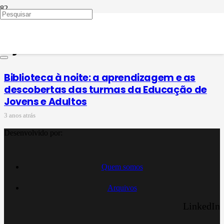
contação de história na
eja
Biblioteca à noite: a aprendizagem e as
descobertas das turmas da Educação de
Jovens e Adultos
3 anos atrás
Desenvolvido por:
Quem somos
Arquivos
LinkedIn