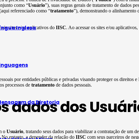
onjunto como “
Usuário
”), suas regras gerais de tratamento de dados p
 (aqui referenciado como “
tratamento
”), demonstrando o alinhamento d
íngua Inglesa
mais sites e/ou aplicativos do
IISC
. Ao acessar os sites e/ou aplicativos,
inguagens
ssoais por entidades públicas e privadas visando proteger os direitos e
 os processos de
tratamento
de dados pessoais.
os dados dos Usuári
ensagem da Diretoria
om o
Usuário
, tratando seus dados para viabilizar a contratação de um d
s. No entanto, a depender da relação do
IISC
com seus parceiros de neg