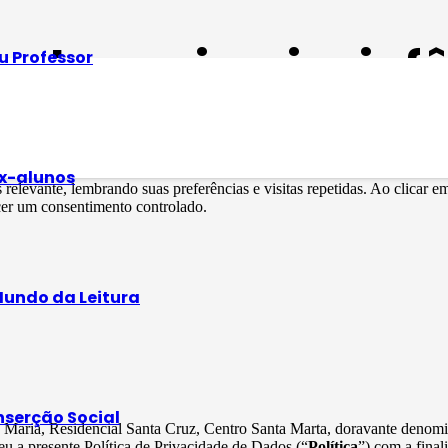
l na primeira inf
u Professor
x-alunos
s relevante, lembrando suas preferências e visitas repetidas. Ao clica
cer um consentimento controlado.
undo da Leitura
nserção Social
ta Maria, Residencial Santa Cruz, Centro Santa Marta, doravante deno
u a presente Política de Privacidade de Dados (“
Política
”) com a final