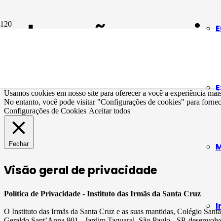
educação emociona
E
Educação emocional na primeira infância
5 anos atrás
E
Usamos cookies em nosso site para oferecer a você a experiência mai
No entanto, você pode visitar "Configurações de cookies" para forne
Configurações de Cookies
Aceitar todos
Fechar
M
Visão geral de privacidade
Política de Privacidade - Instituto das Irmãs da Santa Cruz
I
O Instituto das Irmãs da Santa Cruz e as suas mantidas, Colégio San
Geraldo Sant’Anna 901 - Jardim Taquaral, São Paulo - SP, desenvolve