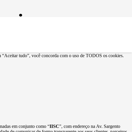
ância
r em “Aceitar tudo”, você concorda com o uso de TODOS os cookies.
minadas em conjunto como “
IISC
”, com endereço na Av. Sargento
idade de comunicar de forma transparente aos seus clientes, parceiros