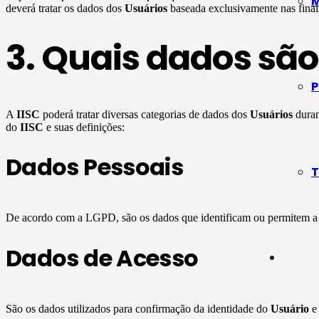
M
deverá tratar os dados dos
Usuários
baseada exclusivamente nas finali
3. Quais dados são
P
A
IISC
poderá tratar diversas categorias de dados dos
Usuários
duran
do
IISC
e suas definições:
Dados Pessoais
T
De acordo com a LGPD, são os dados que identificam ou permitem a i
Dados de Acesso
São os dados utilizados para confirmação da identidade do
Usuário
e 