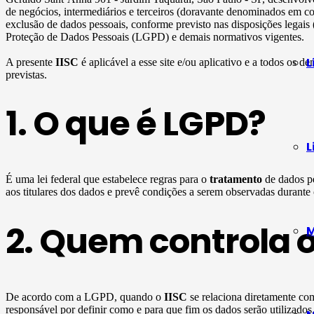
de negócios, intermediários e terceiros (doravante denominados em c
exclusão de dados pessoais, conforme previsto nas disposições legais
Proteção de Dados Pessoais (LGPD) e demais normativos vigentes.
L
A presente
IISC
é aplicável a esse site e/ou aplicativo e a todos os de
previstas.
1. O que é LGPD?
L
É uma lei federal que estabelece regras para o
tratamento
de dados pe
aos titulares dos dados e prevê condições a serem observadas durante
2. Quem controla 
M
De acordo com a LGPD, quando o
IISC
se relaciona diretamente c
responsável por definir como e para que fim os dados serão utilizado