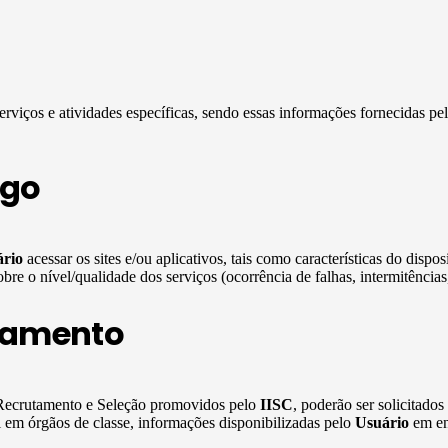
erviços e atividades específicas, sendo essas informações fornecidas pe
ego
rio
acessar os sites e/ou aplicativos, tais como características do dispo
re o nível/qualidade dos serviços (ocorrência de falhas, intermitências,
tamento
e Recrutamento e Seleção promovidos pelo
IISC
, poderão ser solicitado
l em órgãos de classe, informações disponibilizadas pelo
Usuário
em ent