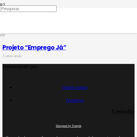
EJA do colégio santa
maria
Projeto “Emprego Já”
3 anos atrás
Desenvolvido por:
Quem somos
Arquivos
LinkedIn
Designed by Freepik