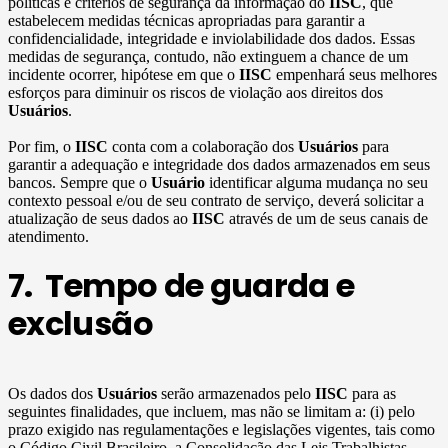
políticas e critérios de segurança da informação do
IISC
, que
estabelecem medidas técnicas apropriadas para garantir a
confidencialidade, integridade e inviolabilidade dos dados. Essas
medidas de segurança, contudo, não extinguem a chance de um
incidente ocorrer, hipótese em que o
IISC
empenhará seus melhores
esforços para diminuir os riscos de violação aos direitos dos
Usuários
.
Por fim, o
IISC
conta com a colaboração dos
Usuários
para
garantir a adequação e integridade dos dados armazenados em seus
bancos. Sempre que o
Usuário
identificar alguma mudança no seu
contexto pessoal e/ou de seu contrato de serviço, deverá solicitar a
atualização de seus dados ao
IISC
através de um de seus canais de
atendimento.
7. Tempo de guarda e
exclusão
Os dados dos
Usuários
serão armazenados pelo
IISC
para as
seguintes finalidades, que incluem, mas não se limitam a: (i) pelo
prazo exigido nas regulamentações e legislações vigentes, tais como
o Código Civil Brasileiro, a Consolidação das Leis Trabalhistas,