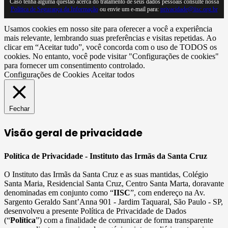
Caso tenha alguma questão acerca do tratamento de seus dados pessoais consulte nossa
Política de Segurança da Informação
ou envie um e-mail para:
privacidade@iisc.org.br
Usamos cookies em nosso site para oferecer a você a experiência
mais relevante, lembrando suas preferências e visitas repetidas. Ao
clicar em “Aceitar tudo”, você concorda com o uso de TODOS os
cookies. No entanto, você pode visitar "Configurações de cookies"
para fornecer um consentimento controlado.
Configurações de Cookies
Aceitar todos
Fechar
Visão geral de privacidade
Política de Privacidade - Instituto das Irmãs da Santa Cruz
O Instituto das Irmãs da Santa Cruz e as suas mantidas, Colégio
Santa Maria, Residencial Santa Cruz, Centro Santa Marta, doravante
denominadas em conjunto como “
IISC
”, com endereço na Av.
Sargento Geraldo Sant’Anna 901 - Jardim Taquaral, São Paulo - SP,
desenvolveu a presente Política de Privacidade de Dados
(“
Política
”) com a finalidade de comunicar de forma transparente