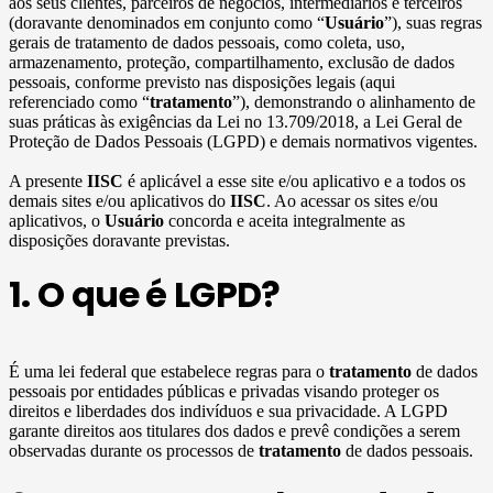
aos seus clientes, parceiros de negócios, intermediários e terceiros
(doravante denominados em conjunto como “
Usuário
”), suas regras
gerais de tratamento de dados pessoais, como coleta, uso,
armazenamento, proteção, compartilhamento, exclusão de dados
pessoais, conforme previsto nas disposições legais (aqui
referenciado como “
tratamento
”), demonstrando o alinhamento de
suas práticas às exigências da Lei no 13.709/2018, a Lei Geral de
Proteção de Dados Pessoais (LGPD) e demais normativos vigentes.
A presente
IISC
é aplicável a esse site e/ou aplicativo e a todos os
demais sites e/ou aplicativos do
IISC
. Ao acessar os sites e/ou
aplicativos, o
Usuário
concorda e aceita integralmente as
disposições doravante previstas.
1. O que é LGPD?
É uma lei federal que estabelece regras para o
tratamento
de dados
pessoais por entidades públicas e privadas visando proteger os
direitos e liberdades dos indivíduos e sua privacidade. A LGPD
garante direitos aos titulares dos dados e prevê condições a serem
observadas durante os processos de
tratamento
de dados pessoais.