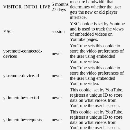
measure bandwidth that
5 months
VISITOR_INFO1_LIVE
determines whether the user
27 days
gets the new or old player
interface.
YSC cookie is set by Youtube
and is used to track the views
YSC
session
of embedded videos on
Youtube pages.
YouTube sets this cookie to
yt-remote-connected-
store the video preferences of
never
devices
the user using embedded
YouTube video.
YouTube sets this cookie to
store the video preferences of
yt-remote-device-id
never
the user using embedded
YouTube video.
This cookie, set by YouTube,
registers a unique ID to store
yt.innertube::nextId
never
data on what videos from
YouTube the user has seen.
This cookie, set by YouTube,
registers a unique ID to store
yt.innertube::requests
never
data on what videos from
YouTube the user has seen.