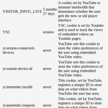
A cookie set by YouTube to
measure bandwidth that
5 months
VISITOR_INFO1_LIVE
determines whether the user
27 days
gets the new or old player
interface.
YSC cookie is set by Youtube
and is used to track the views
YSC
session
of embedded videos on
Youtube pages.
YouTube sets this cookie to
yt-remote-connected-
store the video preferences of
never
devices
the user using embedded
YouTube video.
YouTube sets this cookie to
store the video preferences of
yt-remote-device-id
never
the user using embedded
YouTube video.
This cookie, set by YouTube,
registers a unique ID to store
yt.innertube::nextId
never
data on what videos from
YouTube the user has seen.
This cookie, set by YouTube,
registers a unique ID to store
yt.innertube::requests
never
data on what videos from