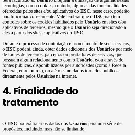
Será facultado ao
Usuário
bloquear a utilização de algumas dessas
tecnologias, como cookies, contudo, algumas das funcionalidades
oferecidas pelos sites e/ou aplicativos do
IISC
, neste caso, poderão
não funcionar corretamente. Vale lembrar que o
IISC
não tem
controles sobre os cookies habilitados pelo
Usuário
em sites e/ou
aplicativos de terceiros, mesmo que o
Usuário
seja direcionado a
eles a partir dos sites e aplicativos do
IISC
.
Durante o processo de contratação e fornecimento de seus serviços,
o
IISC
poderá, ainda, obter dados adicionais dos
Usuários
por meio
de fontes de terceiros, parceiros ou prestadores de serviços, que
possuam algum relacionamento com o
Usuário
, e/ou através de
fontes públicas, disponibilizadas por autoridades (como a Receita
Federal, entre outros), ou até mesmo dados tornados públicos
diretamente pelos
Usuários
na internet.
4. Finalidade do
tratamento
O
IISC
poderá tratar os dados dos
Usuários
para uma série de
propósitos, incluindo, mas não se limitando: