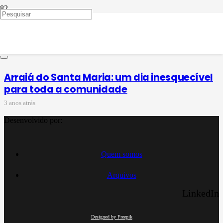
festa junina do Colégio
Santa Maria
Arraiá do Santa Maria: um dia inesquecível
para toda a comunidade
3 anos atrás
Desenvolvido por:
Quem somos
Arquivos
LinkedIn
Designed by Freepik