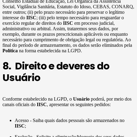
Conselho Estadual de Educação, Lei Orgânica da Assistência
Social, Vigilância Sanitária, Estatuto do Idoso, CEBAS, CONARQ,
entre outros; (ii) pelo prazo necessário para preservar o legítimo
interesse do
IISC
; (iii) pelo tempo necessário para resguardar o
exercício regular de direitos do
IISC
em processo judicial,
administrativo ou arbitral. Assim, trataremos seus dados, por
exemplo, durante os prazos prescricionais aplicáveis ou enquanto
necessário para cumprimento de obrigação legal ou regulatória. Ao
final do período de armazenamento, os dados serão eliminados pela
Política
na forma estabelecida na LGPD.
8. Direito e deveres do
Usuário
Conforme estabelecido na LGPD, o
Usuário
poderá, por meio dos
canais oficiais do
IISC
, apresentar os seguintes pedidos:
Acesso - Saiba quais dados pessoais são armazenados no
IISC
;
Exclusão - Solicite a eliminação/bloqueio dos seus dados