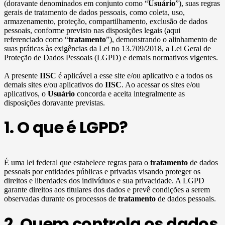
(doravante denominados em conjunto como “
Usuário
”), suas regras
gerais de tratamento de dados pessoais, como coleta, uso,
armazenamento, proteção, compartilhamento, exclusão de dados
pessoais, conforme previsto nas disposições legais (aqui
referenciado como “
tratamento
”), demonstrando o alinhamento de
suas práticas às exigências da Lei no 13.709/2018, a Lei Geral de
Proteção de Dados Pessoais (LGPD) e demais normativos vigentes.
A presente
IISC
é aplicável a esse site e/ou aplicativo e a todos os
demais sites e/ou aplicativos do
IISC
. Ao acessar os sites e/ou
aplicativos, o
Usuário
concorda e aceita integralmente as
disposições doravante previstas.
1. O que é LGPD?
É uma lei federal que estabelece regras para o
tratamento
de dados
pessoais por entidades públicas e privadas visando proteger os
direitos e liberdades dos indivíduos e sua privacidade. A LGPD
garante direitos aos titulares dos dados e prevê condições a serem
observadas durante os processos de
tratamento
de dados pessoais.
2. Quem controla os dados