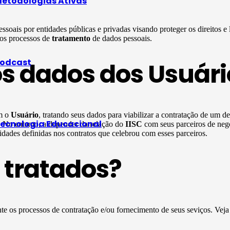
etodologias Ativas
ssoais por entidades públicas e privadas visando proteger os direitos e
 os processos de
tratamento
de dados pessoais.
odcast
os dados dos Usuári
om o
Usuário
, tratando seus dados para viabilizar a contratação de um d
ecnologia Educacional
s. No entanto, a depender da relação do
IISC
com seus parceiros de neg
dades definidas nos contratos que celebrou com esses parceiros.
 tratados?
te os processos de contratação e/ou fornecimento de seus seviços. Vej