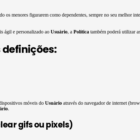
o os menores figurarem como dependentes, sempre no seu melhor inter
s ágil e personalizado ao
Usuário
, a
Política
também poderá utilizar as
 definições:
dispositivos móveis do
Usuário
através do navegador de internet (brow
ário
.
ear gifs ou pixels)