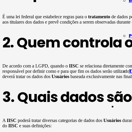
M
É uma lei federal que estabelece regras para o
tratamento
de dados pe
aos titulares dos dados e prevê condições a serem observadas durante
P
2. Quem controla 
De acordo com a LGPD, quando o
IISC
se relaciona diretamente c
T
responsável por definir como e para que fim os dados serão utilizado
deverá tratar os dados dos
Usuários
baseada exclusivamente nas finali
3. Quais dados são
A
IISC
poderá tratar diversas categorias de dados dos
Usuários
duran
do
IISC
e suas definições: