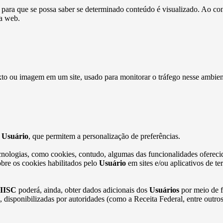
s para que se possa saber se determinado conteúdo é visualizado. Ao 
da web.
xto ou imagem em um site, usado para monitorar o tráfego nesse ambien
o
Usuário
, que permitem a personalização de preferências.
cnologias, como cookies, contudo, algumas das funcionalidades oferecid
bre os cookies habilitados pelo
Usuário
em sites e/ou aplicativos de t
IISC
poderá, ainda, obter dados adicionais dos
Usuários
por meio de f
as, disponibilizadas por autoridades (como a Receita Federal, entre out