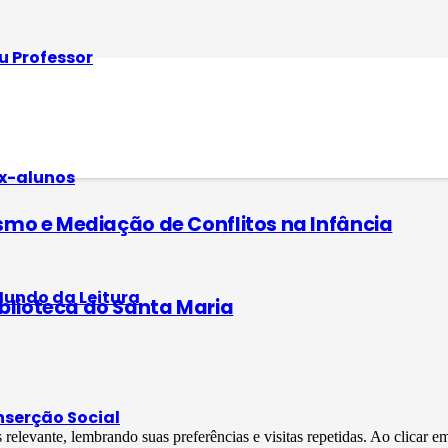
u Professor
ros do Colégio Santa Maria
x-alunos
cismo e Mediação de Conflitos na Infância
undo da Leitura
iblioteca do Santa Maria
nserção Social
s relevante, lembrando suas preferências e visitas repetidas. Ao clica