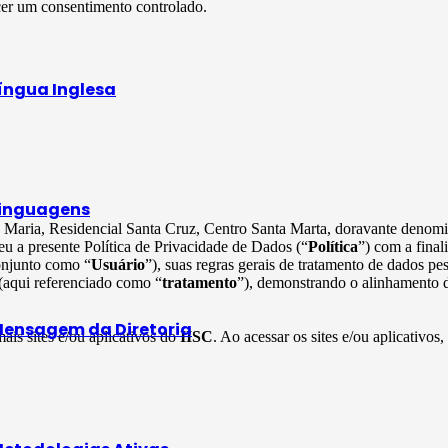
cer um consentimento controlado.
íngua Inglesa
inguagens
ta Maria, Residencial Santa Cruz, Centro Santa Marta, doravante deno
u a presente Política de Privacidade de Dados (“
Política
”) com a final
onjunto como “
Usuário
”), suas regras gerais de tratamento de dados p
 (aqui referenciado como “
tratamento
”), demonstrando o alinhamento d
ensagem da Diretoria
mais sites e/ou aplicativos do
IISC
. Ao acessar os sites e/ou aplicativos,