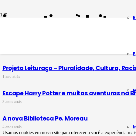
incentivo à leitura
E
Literatura, música e arte na 38ª Feira de Liv
10 meses atrás
E
Projeto Leituraço – Pluralidade, Cultura, Ra
1 ano atrás
M
Escape Harry Potter e muitas aventuras na B
3 anos atrás
A nova Biblioteca Pe. Moreau
I
4 anos atrás
Usamos cookies em nosso site para oferecer a você a experiência mai