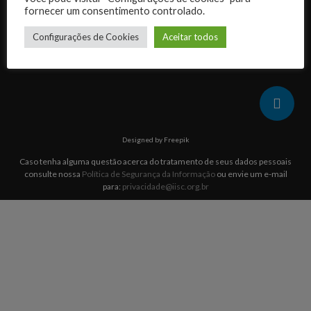
Quem somos
fornecer um consentimento controlado.
Configurações de Cookies
Aceitar todos
Arquivos
Designed by Freepik
Caso tenha alguma questão acerca do tratamento de seus dados pessoais
consulte nossa
Política de Segurança da Informação
ou envie um e-mail
para:
privacidade@iisc.org.br