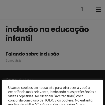
inclusão na educação
infantil
Falando sobre inclusão
3 anos atrás
Desenvolvido por:
Usamos cookies em nosso site para oferecer a você a
experiência mais relevante, lembrando suas preferências e
visitas repetidas. Ao clicar em “Aceitar tudo”, você
concorda com o uso de TODOS os cookies. No entanto,
você pode visitar "Configurações de cookies" para