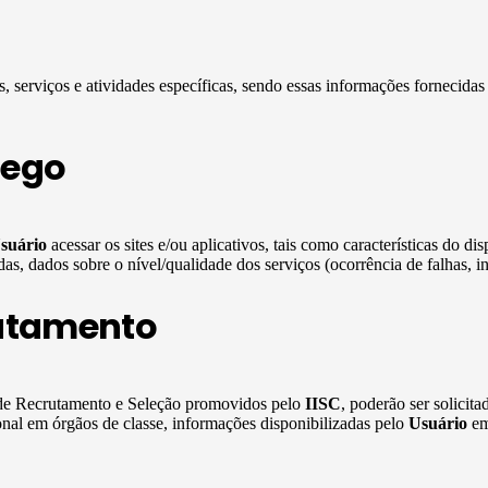
, serviços e atividades específicas, sendo essas informações fornecidas
fego
suário
acessar os sites e/ou aplicativos, tais como características do di
s, dados sobre o nível/qualidade dos serviços (ocorrência de falhas, int
utamento
s de Recrutamento e Seleção promovidos pelo
IISC
, poderão ser solicit
onal em órgãos de classe, informações disponibilizadas pelo
Usuário
em 