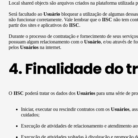
Local shared objects são arquivos criados na plataforma utilizada 
Será facultado ao
Usuário
bloquear a utilização de algumas dessas
não funcionar corretamente. Vale lembrar que o
IISC
não tem cont
partir dos sites e aplicativos do
IISC
.
Durante o processo de contratação e fornecimento de seus serviço
possuam algum relacionamento com o
Usuário
, e/ou através de f
pelos
Usuários
na internet.
4. Finalidade do 
O
IISC
poderá tratar os dados dos
Usuários
para uma série de pro
Iniciar, executar ou rescindir contratos com os
Usuários
, as
cuidados;
Execução de atividades de relacionamento e atendimento aos c
Execução de atividades voltadas à divulgação e promoção de