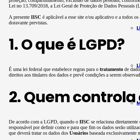
proteção, compartilhamento, exclusão de dados pessoais, conforme 
Lei no 13.709/2018, a Lei Geral de Proteção de Dados Pessoais (
A presente
IISC
é aplicável a esse site e/ou aplicativo e a todos os
doravante previstas.
L
1. O que é LGPD?
L
É uma lei federal que estabelece regras para o
tratamento
de dados
direitos aos titulares dos dados e prevê condições a serem observa
2. Quem controla 
M
De acordo com a LGPD, quando o
IISC
se relaciona diretament
responsável por definir como e para que fim os dados serão utiliz
que deverá tratar os dados dos
Usuários
baseada exclusivamente na