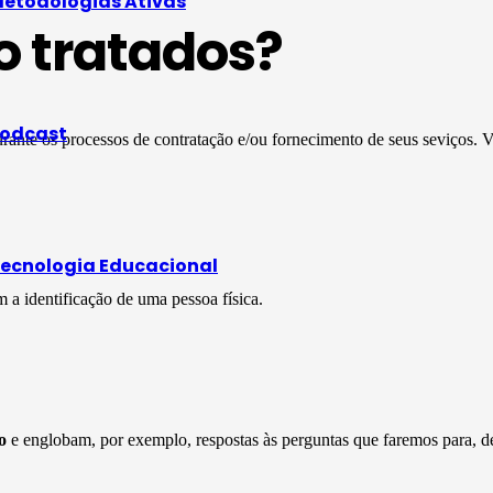
etodologias Ativas
o tratados?
odcast
rante os processos de contratação e/ou fornecimento de seus seviços. 
ecnologia Educacional
a identificação de uma pessoa física.
o
e englobam, por exemplo, respostas às perguntas que faremos para, de