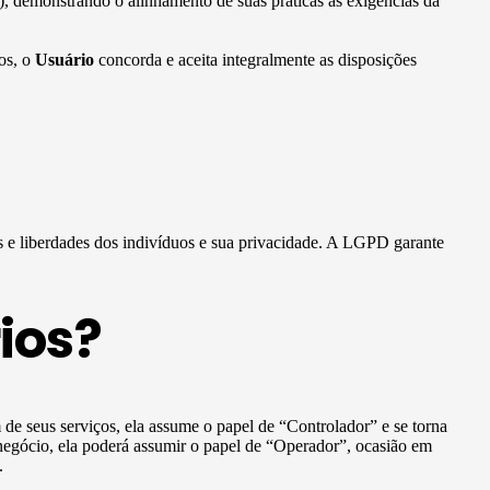
), demonstrando o alinhamento de suas práticas às exigências da
vos, o
Usuário
concorda e aceita integralmente as disposições
os e liberdades dos indivíduos e sua privacidade. A LGPD garante
ios?
m de seus serviços, ela assume o papel de “Controlador” e se torna
negócio, ela poderá assumir o papel de “Operador”, ocasião em
.