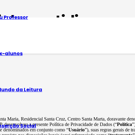
cial no cotidiano esc
u Professor
x-alunos
undo da Leitura
Santa Maria, Residencial Santa Cruz, Centro Santa Marta, doravante d
, desenvolveu a presente Política de Privacidade de Dados (“
Política
”
nserção Social
vante denominados em conjunto como “
Usuário
”), suas regras gerais de 