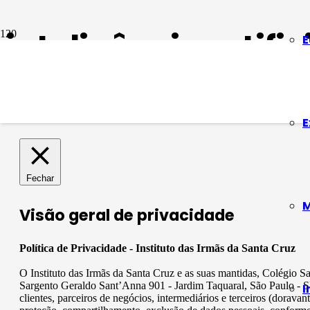
inteligência artifi
E
Chat GPT e o cotidiano escolar
3 anos atrás
E
Fechar
M
Visão geral de privacidade
Política de Privacidade - Instituto das Irmãs da Santa Cruz
O Instituto das Irmãs da Santa Cruz e as suas mantidas, Colégio 
Sargento Geraldo Sant’Anna 901 - Jardim Taquaral, São Paulo - SP
I
clientes, parceiros de negócios, intermediários e terceiros (dora