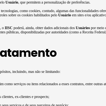
pelo
Usuário
, que permitem a personalização de preferências.
 tecnologias, como cookies, contudo, algumas das funcionalidades ofere
roles sobre os cookies habilitados pelo
Usuário
em sites e/ou aplicativ
s, o
IISC
poderá, ainda, obter dados adicionais dos
Usuários
por meio d
ontes públicas, disponibilizadas por autoridades (como a Receita Federa
tratamento
pósitos, incluindo, mas não se limitando:
sim como serviços ou itens relacionados a esses contratos, entre outras a
lientes, ex-clientes e prospects;
 seus serviços e de seus parceiros de negócio;