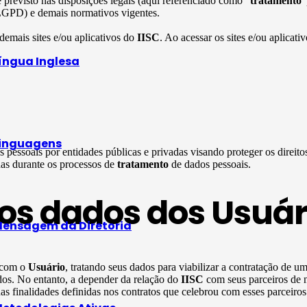
previsto nas disposições legais (aqui referenciado como “
tratamento
”
LGPD) e demais normativos vigentes.
 demais sites e/ou aplicativos do
IISC
. Ao acessar os sites e/ou aplicati
íngua Inglesa
inguagens
 pessoais por entidades públicas e privadas visando proteger os direit
das durante os processos de
tratamento
de dados pessoais.
os dados dos Usuár
ensagem da Diretoria
e com o
Usuário
, tratando seus dados para viabilizar a contratação de u
ados. No entanto, a depender da relação do
IISC
com seus parceiros de 
s finalidades definidas nos contratos que celebrou com esses parceiros