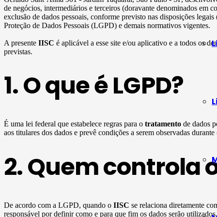
de negócios, intermediários e terceiros (doravante denominados em c
exclusão de dados pessoais, conforme previsto nas disposições legais
Proteção de Dados Pessoais (LGPD) e demais normativos vigentes.
L
A presente
IISC
é aplicável a esse site e/ou aplicativo e a todos os de
previstas.
1. O que é LGPD?
L
É uma lei federal que estabelece regras para o
tratamento
de dados pe
aos titulares dos dados e prevê condições a serem observadas durante
2. Quem controla 
M
De acordo com a LGPD, quando o
IISC
se relaciona diretamente c
responsável por definir como e para que fim os dados serão utilizado