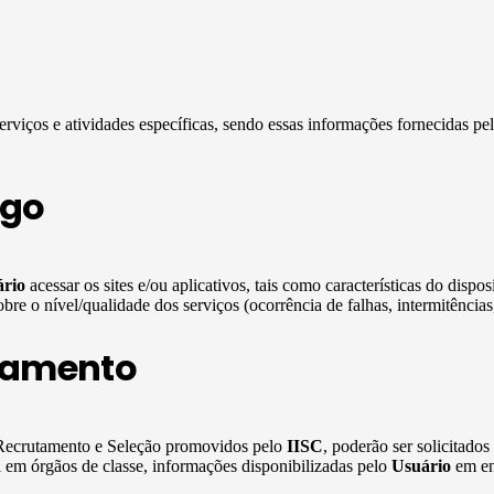
erviços e atividades específicas, sendo essas informações fornecidas pe
ego
rio
acessar os sites e/ou aplicativos, tais como características do dispo
re o nível/qualidade dos serviços (ocorrência de falhas, intermitências,
tamento
e Recrutamento e Seleção promovidos pelo
IISC
, poderão ser solicitado
l em órgãos de classe, informações disponibilizadas pelo
Usuário
em ent