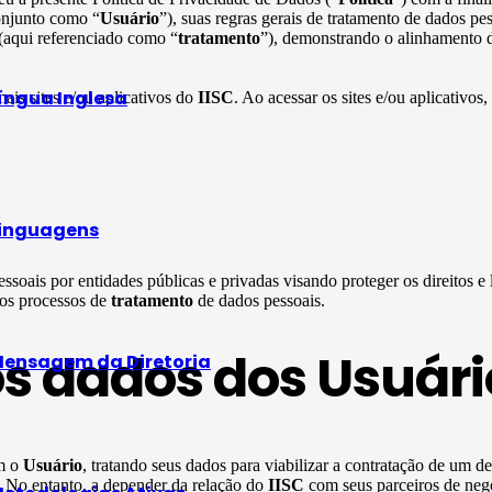
onjunto como “
Usuário
”), suas regras gerais de tratamento de dados p
 (aqui referenciado como “
tratamento
”), demonstrando o alinhamento d
íngua Inglesa
mais sites e/ou aplicativos do
IISC
. Ao acessar os sites e/ou aplicativos,
inguagens
ssoais por entidades públicas e privadas visando proteger os direitos e
 os processos de
tratamento
de dados pessoais.
os dados dos Usuári
ensagem da Diretoria
om o
Usuário
, tratando seus dados para viabilizar a contratação de um d
s. No entanto, a depender da relação do
IISC
com seus parceiros de neg