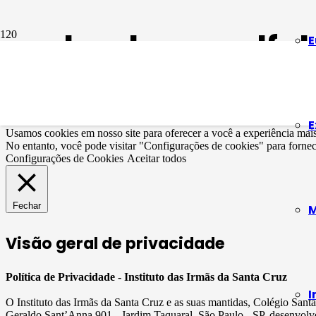
parlendas na alfa
E
A importância dos versos, parlendas e quad
3 anos atrás
E
Usamos cookies em nosso site para oferecer a você a experiência mai
No entanto, você pode visitar "Configurações de cookies" para forne
Configurações de Cookies
Aceitar todos
Fechar
M
Visão geral de privacidade
Política de Privacidade - Instituto das Irmãs da Santa Cruz
I
O Instituto das Irmãs da Santa Cruz e as suas mantidas, Colégio San
Geraldo Sant’Anna 901 - Jardim Taquaral, São Paulo - SP, desenvolve