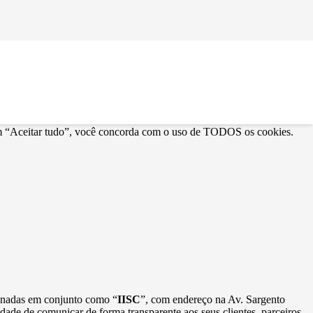
alfabetização
r em “Aceitar tudo”, você concorda com o uso de TODOS os cookies.
minadas em conjunto como “
IISC
”, com endereço na Av. Sargento
idade de comunicar de forma transparente aos seus clientes, parceiros