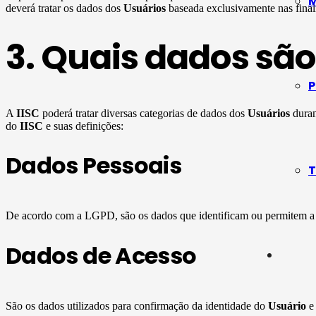
M
deverá tratar os dados dos
Usuários
baseada exclusivamente nas finali
3. Quais dados são
P
A
IISC
poderá tratar diversas categorias de dados dos
Usuários
duran
do
IISC
e suas definições:
Dados Pessoais
T
De acordo com a LGPD, são os dados que identificam ou permitem a i
Dados de Acesso
São os dados utilizados para confirmação da identidade do
Usuário
e 