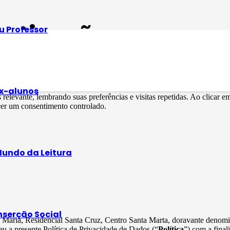
betização
u Professor
rinhas no desenvolvimento da oralidade e na 
x-alunos
s relevante, lembrando suas preferências e visitas repetidas. Ao clica
cer um consentimento controlado.
undo da Leitura
nserção Social
ta Maria, Residencial Santa Cruz, Centro Santa Marta, doravante deno
u a presente Política de Privacidade de Dados (“
Política
”) com a final