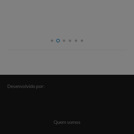
Autonomia… Qual sua relação com a
aprendizagem?
Desenvolvido por:
Quem somos