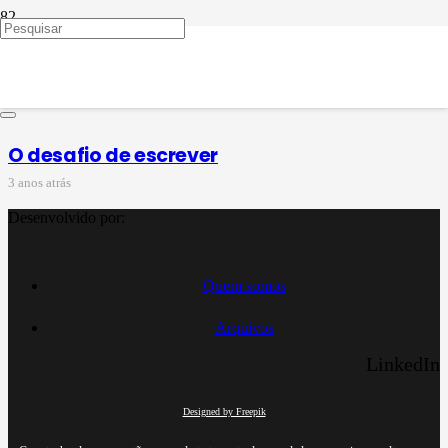
produção textual para o 4º
ano
O desafio de escrever
3 anos atrás
Desenvolvido por:
Quem somos
Arquivos
LinkedIn
Designed by Freepik