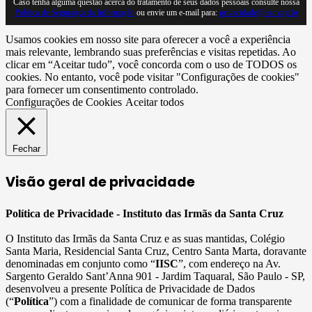
Caso tenha alguma questão acerca do tratamento de seus dados pessoais consulte nossa
Política de Segurança da Informação
ou envie um e-mail para:
privacidade@iisc.org.br
Usamos cookies em nosso site para oferecer a você a experiência
mais relevante, lembrando suas preferências e visitas repetidas. Ao
clicar em “Aceitar tudo”, você concorda com o uso de TODOS os
cookies. No entanto, você pode visitar "Configurações de cookies"
para fornecer um consentimento controlado.
Configurações de Cookies
Aceitar todos
Fechar
Visão geral de privacidade
Política de Privacidade - Instituto das Irmãs da Santa Cruz
O Instituto das Irmãs da Santa Cruz e as suas mantidas, Colégio
Santa Maria, Residencial Santa Cruz, Centro Santa Marta, doravante
denominadas em conjunto como “
IISC
”, com endereço na Av.
Sargento Geraldo Sant’Anna 901 - Jardim Taquaral, São Paulo - SP,
desenvolveu a presente Política de Privacidade de Dados
(“
Política
”) com a finalidade de comunicar de forma transparente