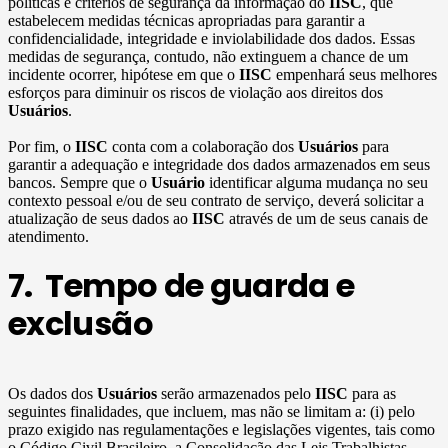
políticas e critérios de segurança da informação do
IISC
, que
estabelecem medidas técnicas apropriadas para garantir a
confidencialidade, integridade e inviolabilidade dos dados. Essas
medidas de segurança, contudo, não extinguem a chance de um
incidente ocorrer, hipótese em que o
IISC
empenhará seus melhores
esforços para diminuir os riscos de violação aos direitos dos
Usuários
.
Por fim, o
IISC
conta com a colaboração dos
Usuários
para
garantir a adequação e integridade dos dados armazenados em seus
bancos. Sempre que o
Usuário
identificar alguma mudança no seu
contexto pessoal e/ou de seu contrato de serviço, deverá solicitar a
atualização de seus dados ao
IISC
através de um de seus canais de
atendimento.
7. Tempo de guarda e
exclusão
Os dados dos
Usuários
serão armazenados pelo
IISC
para as
seguintes finalidades, que incluem, mas não se limitam a: (i) pelo
prazo exigido nas regulamentações e legislações vigentes, tais como
o Código Civil Brasileiro, a Consolidação das Leis Trabalhistas,