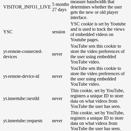
measure bandwidth that
5 months
VISITOR_INFO1_LIVE
determines whether the user
27 days
gets the new or old player
interface.
YSC cookie is set by Youtube
and is used to track the views
YSC
session
of embedded videos on
Youtube pages.
YouTube sets this cookie to
yt-remote-connected-
store the video preferences of
never
devices
the user using embedded
YouTube video.
YouTube sets this cookie to
store the video preferences of
yt-remote-device-id
never
the user using embedded
YouTube video.
This cookie, set by YouTube,
registers a unique ID to store
yt.innertube::nextId
never
data on what videos from
YouTube the user has seen.
This cookie, set by YouTube,
registers a unique ID to store
yt.innertube::requests
never
data on what videos from
YouTube the user has seen.