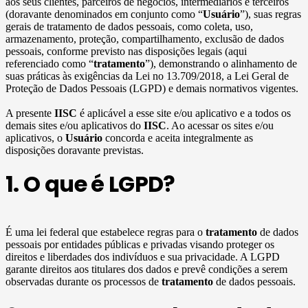
aos seus clientes, parceiros de negócios, intermediários e terceiros
(doravante denominados em conjunto como “
Usuário
”), suas regras
gerais de tratamento de dados pessoais, como coleta, uso,
armazenamento, proteção, compartilhamento, exclusão de dados
pessoais, conforme previsto nas disposições legais (aqui
referenciado como “
tratamento
”), demonstrando o alinhamento de
suas práticas às exigências da Lei no 13.709/2018, a Lei Geral de
Proteção de Dados Pessoais (LGPD) e demais normativos vigentes.
A presente
IISC
é aplicável a esse site e/ou aplicativo e a todos os
demais sites e/ou aplicativos do
IISC
. Ao acessar os sites e/ou
aplicativos, o
Usuário
concorda e aceita integralmente as
disposições doravante previstas.
1. O que é LGPD?
É uma lei federal que estabelece regras para o
tratamento
de dados
pessoais por entidades públicas e privadas visando proteger os
direitos e liberdades dos indivíduos e sua privacidade. A LGPD
garante direitos aos titulares dos dados e prevê condições a serem
observadas durante os processos de
tratamento
de dados pessoais.