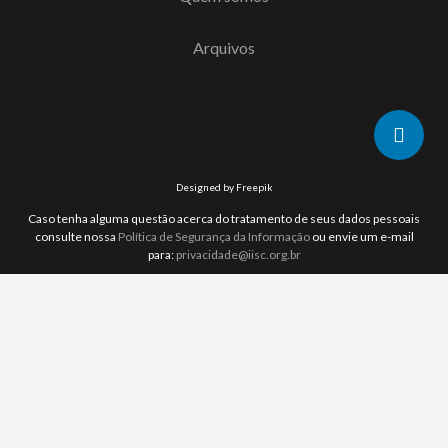
Arquivos
Designed by Freepik
Caso tenha alguma questão acerca do tratamento de seus dados pessoais
consulte nossa
Política de Segurança da Informação
ou envie um e-mail
para:
privacidade@iisc.org.br