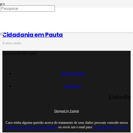
trânsito
Cidadania em Pauta
4 anos atrás
Desenvolvido por:
Quem somos
Arquivos
LinkedIn
Designed by Freepik
Caso tenha alguma questão acerca do tratamento de seus dados pessoais consulte nossa
Política de Segurança da Informação
ou envie um e-mail para:
privacidade@iisc.org.br