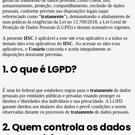
gerais de tratamento de dados pessoais, como coleta, uso,
armazenamento, proteção, compartilhamento, exclusão de dados
pessoais, conforme previsto nas disposições legais (aqui
referenciado como “
tratamento
”), demonstrando o alinhamento de
suas práticas às exigências da Lei no 13.709/2018, a Lei Geral de
Proteção de Dados Pessoais (LGPD) e demais normativos vigentes.
A presente
IISC
é aplicável a esse site e/ou aplicativo e a todos os
demais sites e/ou aplicativos do
IISC
. Ao acessar os sites e/ou
aplicativos, o
Usuário
concorda e aceita integralmente as
disposições doravante previstas.
1. O que é LGPD?
É uma lei federal que estabelece regras para o
tratamento
de dados
pessoais por entidades públicas e privadas visando proteger os
direitos e liberdades dos indivíduos e sua privacidade. A LGPD
garante direitos aos titulares dos dados e prevê condições a serem
observadas durante os processos de
tratamento
de dados pessoais.
2. Quem controla os dados