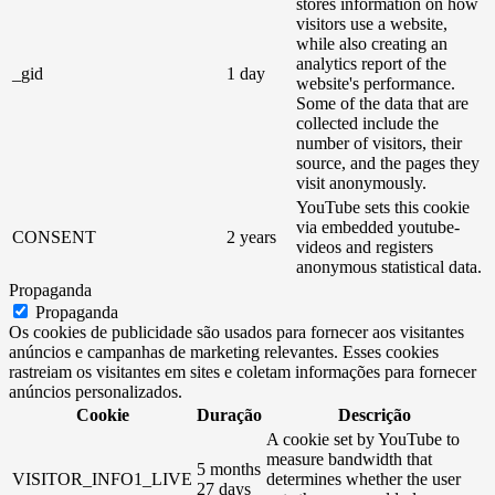
stores information on how
visitors use a website,
while also creating an
analytics report of the
_gid
1 day
website's performance.
Some of the data that are
collected include the
number of visitors, their
source, and the pages they
visit anonymously.
YouTube sets this cookie
via embedded youtube-
CONSENT
2 years
videos and registers
anonymous statistical data.
Propaganda
Propaganda
Os cookies de publicidade são usados ​​para fornecer aos visitantes
anúncios e campanhas de marketing relevantes. Esses cookies
rastreiam os visitantes em sites e coletam informações para fornecer
anúncios personalizados.
Cookie
Duração
Descrição
A cookie set by YouTube to
measure bandwidth that
5 months
VISITOR_INFO1_LIVE
determines whether the user
27 days