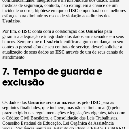
confidencialidade, integridade e inviolabilidade dos dados. Essas
medidas de segurança, contudo, não extinguem a chance de um
incidente ocorrer, hipótese em que o
IISC
empenhará seus melhores
esforços para diminuir os riscos de violação aos direitos dos
Usuários
.
Por fim, o
IISC
conta com a colaboração dos
Usuários
para
garantir a adequação e integridade dos dados armazenados em seus
bancos. Sempre que o
Usuário
identificar alguma mudança no seu
contexto pessoal e/ou de seu contrato de serviço, deverá solicitar a
atualização de seus dados ao
IISC
através de um de seus canais de
atendimento.
7. Tempo de guarda e
exclusão
Os dados dos
Usuários
serão armazenados pelo
IISC
para as
seguintes finalidades, que incluem, mas não se limitam a: (i) pelo
prazo exigido nas regulamentações e legislações vigentes, tais como
o Código Civil Brasileiro, a Consolidação das Leis Trabalhistas,
Conselho Estadual de Educação, Lei Orgânica da Assistência
Social, Vigilância Sanitária, Estatuto do Idoso, CEBAS, CONARQ,