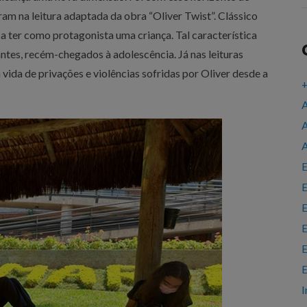
am na leitura adaptada da obra “Oliver Twist”. Clássico
o a ter como protagonista uma criança. Tal característica
tes, recém-chegados à adolescência. Já nas leituras
 vida de privações e violências sofridas por Oliver desde a
+
A
A
A
E
E
E
E
E
E
I