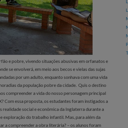
L
L
M
M
M
T
Órfão e pobre, vivendo situações abusivas em orfanatos e
onde se envolverá, em meio aos becos e vielas das sujas
mandadas por um adulto, enquanto sonhava com uma vida
moradias da população pobre da cidade. Quis o destino
emos compreender a vida do nosso personagem principal
IX? Com essa proposta, os estudantes foram instigados a
as realidade social e econômica da Inglaterra durante a
e exploração do trabalho infantil. Mas, para além da
ar a compreender a obra literária? – os alunos foram