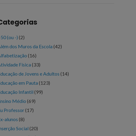
Categorias
50 (ou -)
(2)
lém dos Muros da Escola
(42)
lfabetização
(16)
tividade Física
(33)
ducação de Jovens e Adultos
(14)
ducação em Pauta
(123)
ducação Infantil
(99)
nsino Médio
(69)
u Professor
(17)
x-alunos
(8)
nserção Social
(20)