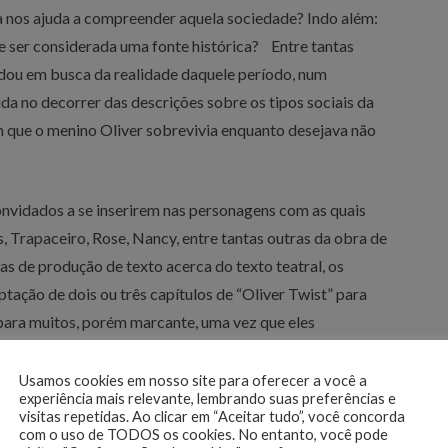
ia nos ajuda a compreender aquela sociedade? Indo além:
 ser considerada uma fonte histórica? Entre tantas
ndou em busca da realidade daquele período, num
da no decorrer das descrições sobre os tipos sociais da
 que o menino Oliver sobrevivia enquanto desejava não
convidados a se inserirem nas personagens com as quais
es, Trapaceiro, Rose, Nancy, entre tantas outras da obra de
as de produção de texto acerca do texto teatral, os
ação de dois ou três capítulos de “Oliver Twist” para
 para muitos, porém marcante, uma vez que eles
a.
Usamos cookies em nosso site para oferecer a você a
experiência mais relevante, lembrando suas preferências e
visitas repetidas. Ao clicar em “Aceitar tudo”, você concorda
com o uso de TODOS os cookies. No entanto, você pode