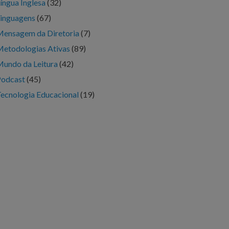
íngua Inglesa
(32)
inguagens
(67)
ensagem da Diretoria
(7)
etodologias Ativas
(89)
undo da Leitura
(42)
Podcast
(45)
ecnologia Educacional
(19)